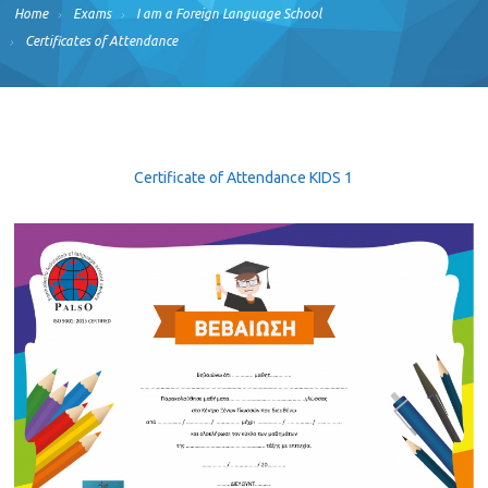
Home
Exams
I am a Foreign Language School
Certificates of Attendance
Certificate of Attendance KIDS 1