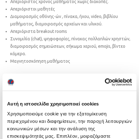
Απεριόριστος χρόνος μαθήματος χωρίς διακοπές.
Απεριόριστοι μαθητές
Διαμοιρασμός οθόνης-ών , πίνακα, ήχου, video, βιβλίου
μαθήματος, διαμοιρασμός αρχείων και υλικού.
Απεριόριστα breakout rooms
Συνομιλία (chat), ψηφοφορίες, πίνακας πολλαπλών χρηστών,
διαμοιρασμός σημειώσεων, σήκωμα χεριού, emojis, βίντεο
κάμερα.
Μαγνητοσκόπηση μαθήματος
Πίνακας ελέγχου εκμάθησης (learning analytics)
Ποιος παρακολουθεί το μάθημά σας
Ποιος συμμετέχει στο μάθημά σας
Αυτή η ιστοσελίδα χρησιμοποιεί cookies
Ποιος μαθαίνει (βάσει απαντήσεων σε δημοσκοπήσεις).
Χρησιμοποιούμε cookie για την εξατομίκευση
περιεχομένου και διαφημίσεων, την παροχή λειτουργιών
Με τον Πίνακα ελέγχου (Learning Analytics), μπορείτε να
κοινωνικών μέσων και την ανάλυση της
εντοπίσετε γρήγορα μαθητές που δυσκολεύονται και να τους
επισκεψιμότητάς μας. Επιπλέον, μοιραζόμαστε