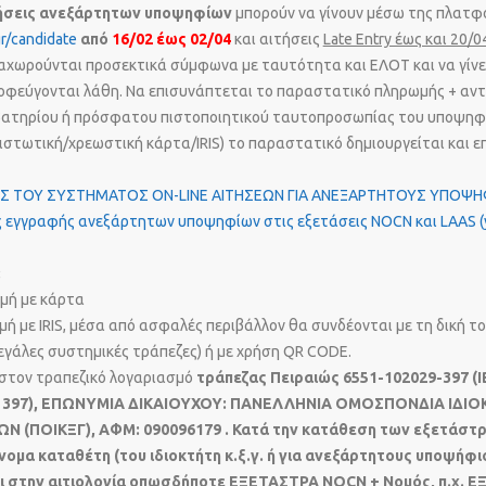
ήσεις ανεξάρτητων υποψηφίων
μπορούν να γίνουν μέσω της πλατ
gr/candidate
από
16/02 έως 02/04
και αιτήσεις
Late Entry έως και 20/0
χωρούνται προσεκτικά σύμφωνα με ταυτότητα και ΕΛΟΤ και να γίνε
οφεύγονται λάθη. Να επισυνάπτεται το παραστατικό πληρωμής + αν
βατηρίου ή πρόσφατου πιστοποιητικού ταυτοπροσωπίας του υποψηφί
πιστωτική/χρεωστική κάρτα/IRIS) το παραστατικό δημιουργείται και 
Σ ΤΟΥ ΣΥΣΤΗΜΑΤΟΣ ON-LINE ΑΙΤΗΣΕΩΝ ΓΙΑ ΑΝΕΞΑΡΤΗΤΟΥΣ ΥΠΟΨ
ες εγγραφής ανεξάρτητων υποψηφίων στις εξετάσεις NOCN και LAAS (
:
ωμή με κάρτα
μή με IRIS, μέσα από ασφαλές περιβάλλον θα συνδέονται με τη δική τ
εγάλες συστημικές τράπεζες) ή με χρήση QR CODE.
 στον τραπεζικό λογαριασμό
τράπεζας Πειραιώς 6551-102029-397 (I
29 397), ΕΠΩΝΥΜΙΑ ΔΙΚΑΙΟΥΧΟΥ: ΠΑΝΕΛΛΗΝΙΑ ΟΜΟΣΠΟΝΔΙΑ ΙΔ
 (ΠΟΙΚΞΓ), ΑΦΜ: 090096179 . Κατά την κατάθεση των εξετάστ
ομα καταθέτη (του ιδιοκτήτη κ.ξ.γ. ή για ανεξάρτητους υποψήφι
ι στην αιτιολογία οπωσδήποτε ΕΞΕΤΑΣΤΡΑ NOCN + Νομός, π.χ. 