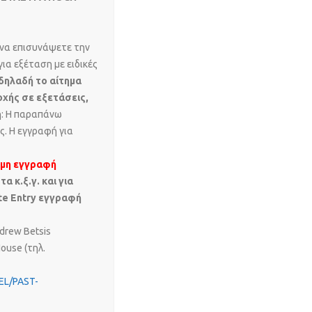
να επισυνάψετε την
ια εξέταση με ειδικές
(δηλαδή το αίτημα
οχής σε εξετάσεις,
: Η παραπάνω
ς. Η εγγραφή για
μη εγγραφή
 τα κ.ξ.γ. και για
te
Entry
εγγραφή
ndrew Betsis
ouse (τηλ.
EL/PAST-