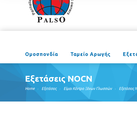
Ομοσπονδία
Ταμείο Αρωγής
Εξετ
Εξετάσεις NOCN
Home
Εξετάσεις
Είμαι Κέντρο Ξένων Γλωσσών
Εξετάσεις