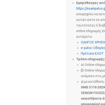
Εμπρόθεσμες αιτ
https://exampalso.
υποψηφίου να κατα
αυτών ώστε να απ
ταυτότητας ή δια
online πληρωμής (
αυτόματα.
ΟΔΗΓΟΣ ΧΡΗΣΗ
e-palso: Οδηγί
Πρότυπο ΕΛΟΤ
Τρόποι πληρωμής
α) Online πληρ
β) Online πληρω
ανάμεσα στις μ
γ) με κατάθεση
0065 5110 20
ΞΕΝΩΝ ΓΛΩΣΣΩΝ
οπωσδήποτε όν
υποψηφίου) κα