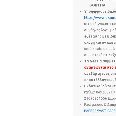
ΒΟΙΩΤΙΑ.
Υποψήφιοι ειδικ
https://www.exams
ιατρική γνωμάτευση
συνθήκες λόγω μαθ
εξέτασης με Ειδι
ακόμη και αν έχε
διαδικασία αφορά 
συμμετοχή στις εξ
Τ
α Δελτία συμμετ
αναρτώνται στο s
ανεξάρτητους υπ
αποστέλλονται μ
Εκδοτικοί οίκοι μ
(τηλ.2104920871)/ 
2109626166)/ Expre
Past papers & Sam
PAPERS/PAST-PAPE