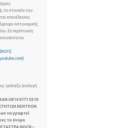
φόρμας
4
,
τα στοιχεία του
ται επανέλεγχος
τίγραφο αστυνομικής
ου. Σε περίπτωση
επισυνάπτεται
ΗΦΙΟΥΣ
youtube.com)
ους τράπεζα (επιλογή
BAN GR14 0171 5510
ΙΟΚΤΗΤΩΝ ΚΕΝΤΡΩΝ
ρων να γραφτεί
ους το όνομα
ΕΞΕΤΑΣΤΡΑ NOCN –