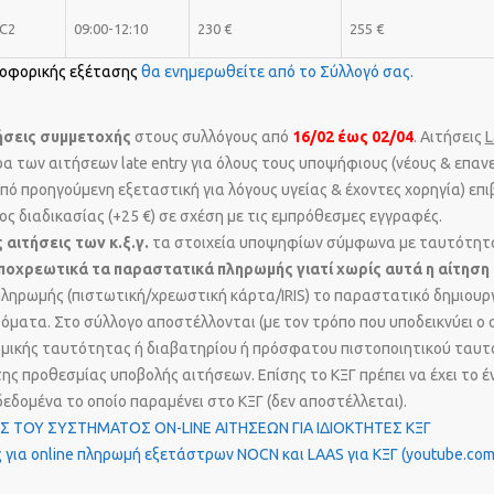
C2
09:00-12:10
230 €
255 €
ροφορικής εξέτασης
θα ενημερωθείτε από το Σύλλογό σας.
ήσεις συμμετοχής
στους συλλόγους από
16/02 έως 02/04
. Αιτήσεις
L
ρα των αιτήσεων late entry για όλους τους υποψήφιους (νέους & επαν
ό προηγούμενη εξεταστική για λόγους υγείας & έχοντες χορηγία) επι
ος διαδικασίας (+25 €) σε σχέση με τις εμπρόθεσμες εγγραφές.
 αιτήσεις των κ.ξ.γ.
τα στοιχεία υποψηφίων σύμφωνα με ταυτότητα
ποχρεωτικά τα παραστατικά πληρωμής γιατί χωρίς αυτά η αίτηση 
πληρωμής (πιστωτική/χρεωστική κάρτα/IRIS) το παραστατικό δημιουργ
όματα. Στο σύλλογο αποστέλλονται (με τον τρόπο που υποδεικνύει ο 
μικής ταυτότητας ή διαβατηρίου ή πρόσφατου πιστοποιητικού ταυ
ης προθεσμίας υποβολής αιτήσεων. Επίσης το ΚΞΓ πρέπει να έχει το
εδομένα το οποίο παραμένει στο ΚΞΓ (δεν αποστέλλεται).
 ΤΟΥ ΣΥΣΤΗΜΑΤΟΣ ON-LINE ΑΙΤΗΣΕΩΝ ΓΙΑ ΙΔΙΟΚΤΗΤΕΣ ΚΞΓ
ς για online πληρωμή εξετάστρων NOCN και LAAS για ΚΞΓ (youtube.com