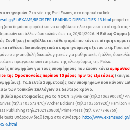
ών κατηγοριών
. Στο site της Esol Exams, στο παρακάτω link:
esol.gr/EL/EXAMS/REGISTER-LEARNING-DIFFICULTIES-13.html
μπορείτε 
 (από δημόσιο φορέα) και να υποβάλετε ηλεκτρονικά το αίτημά σας γ
ησιακών και άλλων δυσκολιών έως τις 20/04/2026
. Η Ειδική Φόρμα 
κές Συνθήκες) υποβάλλεται κάθε φορά που κάνετε αίτηση συμμετ
τε καταθέσει δικαιολογητικά σε προηγούμενη εξεταστική.
Προσοχή
μόνο στην υποβολή δικαιολογητικών για μαθησιακές ή άλλες δυσκολίε
ετάσεις πραγματοποιείται μέσω της πλατφόρμας της Palso.
οχής υποψηφίων για τους υποψήφιους που έχουν κάνει
εμπρόθεσ
ite της Ομοσπονδίας περίπου 10 μέρες πριν τις εξετάσεις
(και για
οψηφίους). Τα Δελτία Συμμετοχής των υποψηφίων που κάνουν
La
έσω των τοπικών Συλλόγων σε δεύτερο χρόνο.
ε βιβλία προετοιμασίας για το NOCN:
Sylvia Kar (τηλ.2106390030)/ A
Grivas (τηλ.2105573470)/ Archer Editions (τηλ.2105561920)/ Hamilton H
ss Publishing (τηλ.2102120800)/ Prime Press (τηλ. 6977746769)
ple tests υπάρχουν διαθέσιμα στο σύνδεσμο:
http://www.examsesol.gr/
RS-6.html