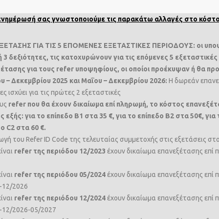
η ενημέρωσή σας γνωστοποιούμε τις παρακάτω αλλαγές στο κόστ
ΕΤΑΣΗΣ ΓΙΑ ΤΙΣ 5 ΕΠΟΜΕΝΕΣ ΕΞΕΤΑΣΤΙΚΕΣ ΠΕΡΙΟΔΟΥΣ: οι υποψ
 ή 3 δεξιότητες, τις κατοχυρώνουν για τις επόμενες 5 εξεταστικές
έτασης για τους
refer υποψηφίους, οι οποίοι προέκυψαν ή θα πρ
υ – Δεκεμβρίου 2025 και Μαΐου – Δεκεμβρίου 2026:
Η δωρεάν επανε
ες ισχύει για τις πρώτες 2 εξεταστικές
ους
refer που θα έχουν δικαίωμα επί πληρωμή, το κόστος επανεξέ
εξής: για το επίπεδο Β1 στα 35 €, για το επίπεδο B2 στα 50€, για
δο
C2 στα 60 €.
ωγή του Refer ID Code της τελευταίας συμμετοχής στις εξετάσεις στο
είναι
refer της περιόδου 12/2023
έχουν δικαίωμα επανεξέτασης επί π
είναι
refer της περιόδου 05/2024
έχουν δικαίωμα επανεξέτασης επί 
-12/2026
είναι
refer της περιόδου 12/2024
έχουν δικαίωμα επανεξέτασης επί 
-12/2026-05/2027