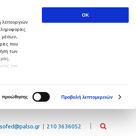
OK
ή λειτουργιών
πληροφορίες
ν μέσων,
ρίες που
ρήση των
 μας.
ντας τον
 πλοήγησης.
ς προώθησης
Προβολή λεπτομερειών
lsofed@palso.gr
|
210 3636052