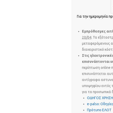
Για την ημερομηνία π
Εμπρόθεσμες αιτ
20/04
. Τα εξέταστ
μεταφερόμενους απ
διαχειριστικό κόστ
Στις ηλεκτρονικές
επισυνάπτονται υ
περίπτωση online 
επισυνάπτεται αυτ
αντίγραφα αστυνο
υποψηφίου εντός τ
για τα προσωπικά δ
ΟΔΗΓΟΣ ΧΡΗΣΗΣ
e-palso: Οδηγίε
Πρότυπο ΕΛΟΤ