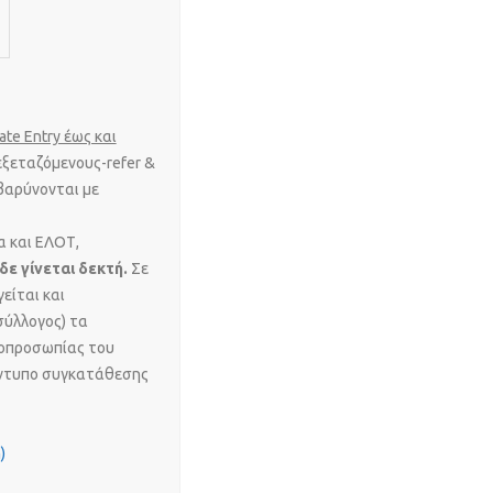
ate Entry έως και
εξεταζόμενους-refer &
βαρύνονται με
 και ΕΛΟΤ,
δε γίνεται δεκτή
.
Σε
είται και
σύλλογος) τα
τοπροσωπίας του
 έντυπο συγκατάθεσης
)