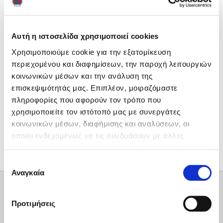
Read more ›
Αυτή η ιστοσελίδα χρησιμοποιεί cookies
Χρησιμοποιούμε cookie για την εξατομίκευση
περιεχομένου και διαφημίσεων, την παροχή λειτουργιών
κοινωνικών μέσων και την ανάλυση της
επισκεψιμότητάς μας. Επιπλέον, μοιραζόμαστε
πληροφορίες που αφορούν τον τρόπο που
χρησιμοποιείτε τον ιστότοπό μας με συνεργάτες
κοινωνικών μέσων, διαφήμισης και αναλύσεων, οι
οποίοι ενδεχομένως να τις συνδυάσουν με άλλες
πληροφορίες που τους έχετε παραχωρήσει ή τις οποίες
έχουν συλλέξει σε σχέση με την από μέρους σας χρήση
Επιλογή
των υπηρεσιών τους. Ρυθμίστε τις προτιμήσεις των
Αναγκαία
συγκατάθεσης
cookies προτού συνεχίσετε στον ιστότοπό μας.
Μπορείτε να αλλάξετε ή να αποσύρετε τη συναίνεσή
Προτιμήσεις
σας ανά πάσα στιγμή, χρησιμοποιώντας τον κατάλληλο
σύνδεσμο που παρέχεται στο υποσέλιδο των