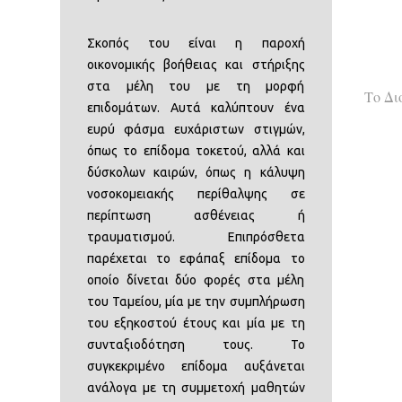
Σκοπός του είναι η παροχή
οικονοµικής βοήθειας και στήριξης
στα µέλη του µε τη µορφή
Το Δι
επιδοµάτων. Αυτά καλύπτουν ένα
ευρύ φάσµα ευχάριστων στιγµών,
όπως το επίδοµα τοκετού, αλλά και
δύσκολων καιρών, όπως η κάλυψη
νοσοκοµειακής περίθαλψης σε
περίπτωση ασθένειας ή
τραυµατισµού. Επιπρόσθετα
παρέχεται το εφάπαξ επίδοµα το
οποίο δίνεται δύο φορές στα µέλη
του Ταµείου, µία µε την συµπλήρωση
του εξηκοστού έτους και µία µε τη
συνταξιοδότηση τους. Το
συγκεκριµένο επίδοµα αυξάνεται
ανάλογα µε τη συµµετοχή µαθητών