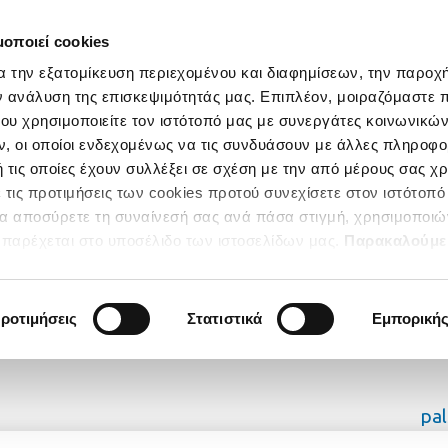
μοποιεί cookies
α την εξατομίκευση περιεχομένου και διαφημίσεων, την παροχ
ν ανάλυση της επισκεψιμότητάς μας. Επιπλέον, μοιραζόμαστε 
ου χρησιμοποιείτε τον ιστότοπό μας με συνεργάτες κοινωνικώ
, οι οποίοι ενδεχομένως να τις συνδυάσουν με άλλες πληροφο
 τις οποίες έχουν συλλέξει σε σχέση με την από μέρους σας χ
 τις προτιμήσεις των cookies προτού συνεχίσετε στον ιστότοπό
να αποσύρετε τη συναίνεσή σας ανά πάσα στιγμή, χρησιμοποιώ
παρέχεται στο υποσέλιδο των ιστοσελίδων μας.
Παρακαλούμε
κατηγορίες των Cookies για να έχετε την απόλυτη εμπειρία
ροτιμήσεις
Στατιστικά
Εμπορική
pa