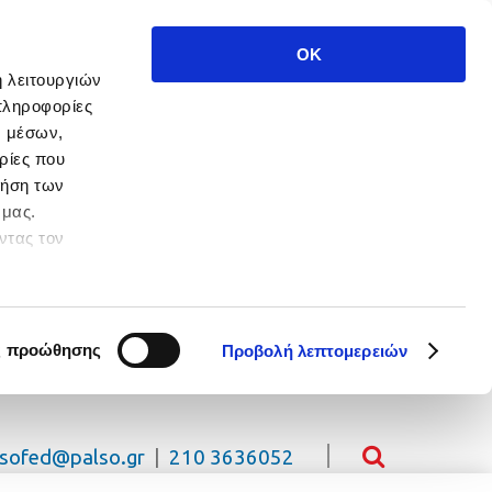
OK
ή λειτουργιών
πληροφορίες
ν μέσων,
ρίες που
ρήση των
 μας.
ντας τον
 πλοήγησης.
ς προώθησης
Προβολή λεπτομερειών
lsofed@palso.gr
|
210 3636052