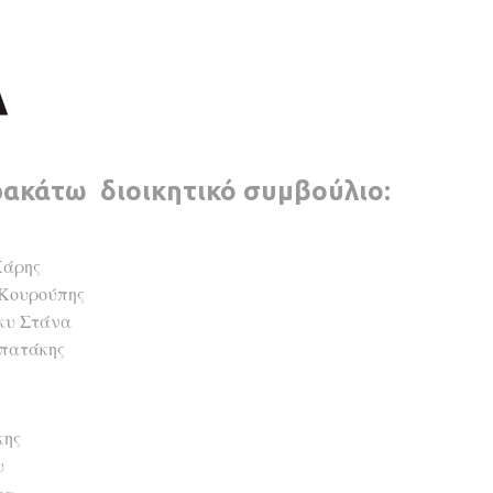
ρακάτω διοικητικό συμβούλιο:
Χάρης
 Κουρούπης
κυ Στάνα
πατάκης
κης
υ