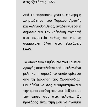
στις εξετάσεις LAAS.
Από τα παραπάνω γίνεται φανερή η
χρησιµότητα του Ταµείου Αρωγής
και Αλληλοβοήθειας, αναδεικνύεται η
σηµασία για την καθολική εγγραφή
στο σωµατείο καθώς και για τη
συµµετοχή όλων στις εξετάσεις
LAAS.
Το Διοικητικό Συµβούλιο του Ταµείου
Αρωγής αποτελείται από 8 εκλεγµένα
µέλη και 1 αιρετό το οποίο ορίζεται
από τη Διοίκηση της Οµοσπονδίας.
Θα ήθελα να σας ευχαριστήσω για
την εµπιστοσύνη που µας δείξατε µε
την ψήφο σας στις εκλογές. Ως
πρόεδρος είναι τιµή µου να ηγούµαι