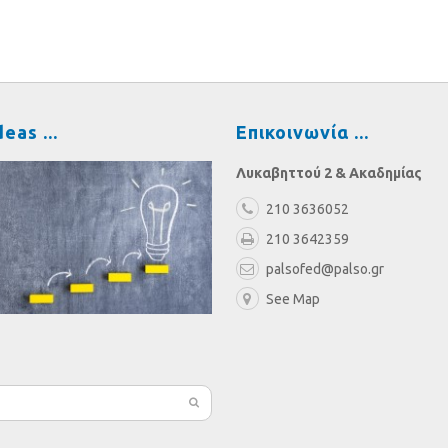
deas
Επικοινωνία
Λυκαβηττού 2 & Ακαδημίας
210 3636052
210 3642359
palsofed@palso.gr
See Map