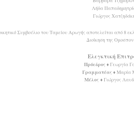
Βαρβάρα Τζημορώ
Λήδα Παπαδημητρί
Γιώργος Χατζηδάκ
οικητικό Συμβούλιο του Ταμείου Αρωγής αποτελείται από 8 εκλ
Διοίκηση της Ομοσπον
Ελεγκτική Επιτρ
Πρόεδρος
♦
Γεωργία Γ
Γραμματέας
♦
Μαρία 
Μέλος
♦
Γιώργος Λαυδ