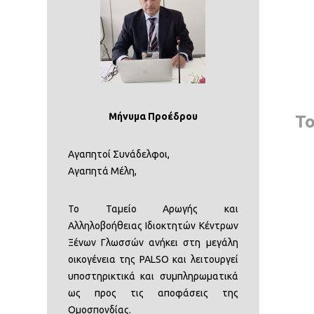
Μήνυμα Προέδρου
Το
Αγαπητοί Συνάδελφοι,
Αγαπητά Μέλη,
Το Ταµείο Αρωγής και
Αλληλοβοήθειας Ιδιοκτητών Κέντρων
Ξένων Γλωσσών ανήκει στη µεγάλη
οικογένεια της PALSO και λειτουργεί
υποστηρικτικά και συµπληρωµατικά
ως προς τις αποφάσεις της
Οµοσπονδίας.