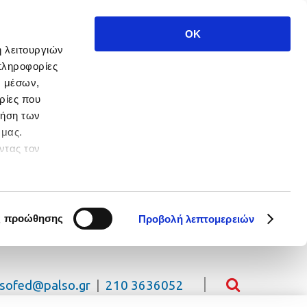
OK
ή λειτουργιών
πληροφορίες
ν μέσων,
ρίες που
ρήση των
 μας.
ντας τον
 πλοήγησης.
ς προώθησης
Προβολή λεπτομερειών
lsofed@palso.gr
|
210 3636052