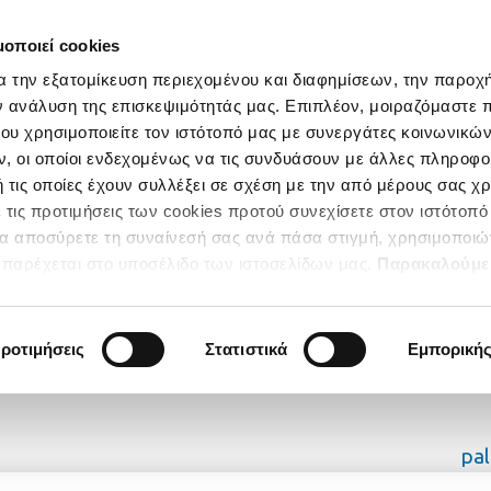
μοποιεί cookies
α την εξατομίκευση περιεχομένου και διαφημίσεων, την παροχ
ν ανάλυση της επισκεψιμότητάς μας. Επιπλέον, μοιραζόμαστε 
ου χρησιμοποιείτε τον ιστότοπό μας με συνεργάτες κοινωνικώ
, οι οποίοι ενδεχομένως να τις συνδυάσουν με άλλες πληροφο
 τις οποίες έχουν συλλέξει σε σχέση με την από μέρους σας χ
 τις προτιμήσεις των cookies προτού συνεχίσετε στον ιστότοπό
να αποσύρετε τη συναίνεσή σας ανά πάσα στιγμή, χρησιμοποιώ
παρέχεται στο υποσέλιδο των ιστοσελίδων μας.
Παρακαλούμε
κατηγορίες των Cookies για να έχετε την απόλυτη εμπειρία
ροτιμήσεις
Στατιστικά
Εμπορική
pa