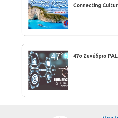
Connecting Cultur
47o Συνέδριο PA