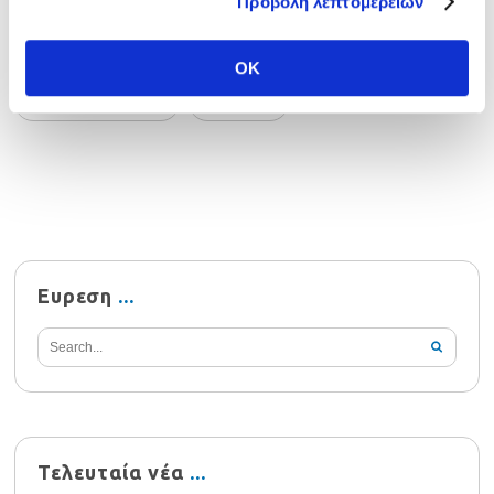
Προβολή λεπτομερειών
activities
advice
classroom
OK
foreign languages
learning
Ευρεση
Τελευταία νέα