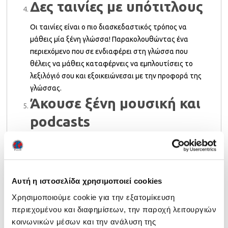
Δες ταινίες με υπότιτλους
Οι ταινίες είναι ο πιο διασκεδαστικός τρόπος να
μάθεις μία ξένη γλώσσα! Παρακολουθώντας ένα
περιεχόμενο που σε ενδιαφέρει στη γλώσσα που
θέλεις να μάθεις καταφέρνεις να εμπλουτίσεις το
λεξιλόγιό σου και εξοικειώνεσαι με την προφορά της
γλώσσας.
Άκουσε ξένη μουσική και
podcasts
Ο πιο δημιουργικός τρόπος να εξασκηθείς σε μία ξένη
γλώσσα είναι να συνηθίσεις στο άκουσμά της. Επίλεξε
την αγαπημένη σου θεματολογία ή μουσική και
αφιέρωσε χρόνο να ακούς άλλους να τη
Αυτή η ιστοσελίδα χρησιμοποιεί cookies
χρησιμοποιούν.
Χρησιμοποιούμε cookie για την εξατομίκευση
περιεχομένου και διαφημίσεων, την παροχή λειτουργιών
Ανακάλυψε περισσότερες
χρήσιμες συμβουλές για την
κοινωνικών μέσων και την ανάλυση της