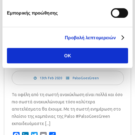
εμπειρία πλοήγησης.
Εμπορικής προώθησης
Προβολή λεπτομερειών
Σωστή ανακύκλωση – Τι
OK
βάζω στους μπλε κάδους
13th Feb 2020
PalsoGoesGreen
Τα οφέλη από τη σωστή ανακύκλωση είναι πολλά και όσο
πιο σωστά ανακυκλώνουμε τόσο καλύτερα
αποτελέσματα θα έχουμε. Με τη σωστή ενημέρωση στο
πλαίσιο της καμπάνιας της Palso #PalsoGoesGreen
εκπαιδευόμαστε [...]