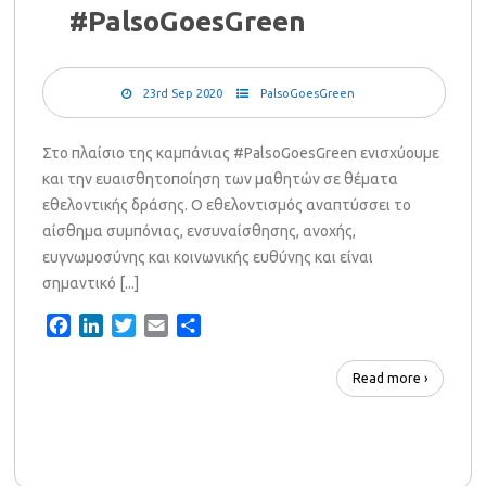
#PalsoGoesGreen
23rd Sep 2020
PalsoGoesGreen
Στο πλαίσιο της καμπάνιας #PalsoGoesGreen ενισχύουμε
και την ευαισθητοποίηση των μαθητών σε θέματα
εθελοντικής δράσης. Ο εθελοντισμός αναπτύσσει το
αίσθημα συμπόνιας, ενσυναίσθησης, ανοχής,
ευγνωμοσύνης και κοινωνικής ευθύνης και είναι
σημαντικό [...]
Facebook
LinkedIn
Twitter
Email
Share
Read more ›