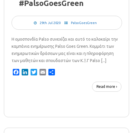
#PalsoGoesGreen
29th Jul 2020
PalsoGoesGreen
Η ομοσπονδία Palso συνεχίζει και αυτό το καλοκαίρι την
καμπάνια ενημέρωσης Palso Goes Green. Κομμάτι των
ενημερωτικών δράσεων μας είναι και η πληροφόρηση
των μαθητών και σπουδαστών των Κ.Ξ.Γ Palso [...]
Facebook
LinkedIn
Twitter
Email
Share
Read more ›