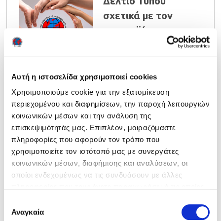
Δελτίο Τύπου
σχετικά με τον
κορονοϊό
Read more ›
Αυτή η ιστοσελίδα χρησιμοποιεί cookies
Χρησιμοποιούμε cookie για την εξατομίκευση
περιεχομένου και διαφημίσεων, την παροχή λειτουργιών
Κλειστά τα ΚΞΓ έως
κοινωνικών μέσων και την ανάλυση της
επισκεψιμότητάς μας. Επιπλέον, μοιραζόμαστε
24 Μαρτίου
πληροφορίες που αφορούν τον τρόπο που
χρησιμοποιείτε τον ιστότοπό μας με συνεργάτες
κοινωνικών μέσων, διαφήμισης και αναλύσεων, οι
Read more ›
οποίοι ενδεχομένως να τις συνδυάσουν με άλλες
πληροφορίες που τους έχετε παραχωρήσει ή τις οποίες
έχουν συλλέξει σε σχέση με την από μέρους σας χρήση
Επιλογή
των υπηρεσιών τους. Ρυθμίστε τις προτιμήσεις των
Αναγκαία
συγκατάθεσης