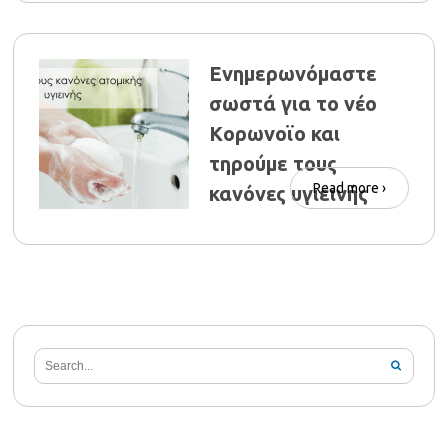
Ενημερωνόμαστε
σωστά για το νέο
Kορωνοϊο και
τηρούμε τους
Read more ›
κανόνες υγιεινής