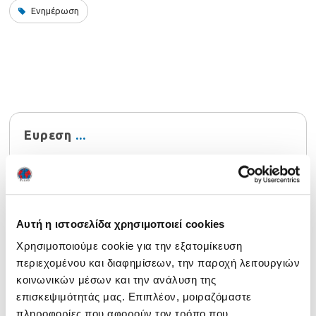
Ενημέρωση
Ευρεση
Αυτή η ιστοσελίδα χρησιμοποιεί cookies
Χρησιμοποιούμε cookie για την εξατομίκευση
Τελευταία νέα
περιεχομένου και διαφημίσεων, την παροχή λειτουργιών
Ενημέρωση 29/07/2026
29 July 2026
κοινωνικών μέσων και την ανάλυση της
επισκεψιμότητάς μας. Επιπλέον, μοιραζόμαστε
Αναρτήθηκαν τα αποτελέσματα NOCN Μαΐου 2026
24
πληροφορίες που αφορούν τον τρόπο που
July 2026