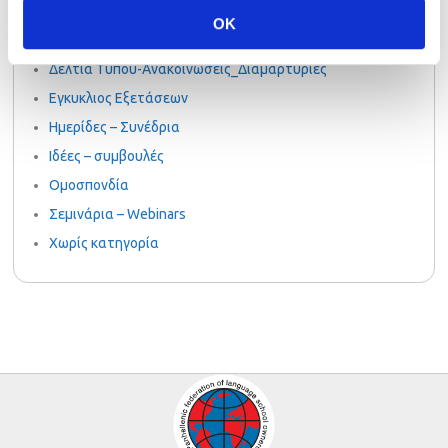
PalsoGoesGreen
OK
Uncategorized
Δελτία Τύπου-Ανακοινώσεις_Διαμαρτυρίες
Εγκυκλιος Εξετάσεων
Ημερίδες – Συνέδρια
Ιδέες – συμβουλές
Ομοσπονδία
Σεμινάρια – Webinars
Χωρίς κατηγορία