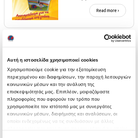
Read more ›
ICC Conference 2020
Belgrade, May 8-10,
Αυτή η ιστοσελίδα χρησιμοποιεί cookies
2020
Χρησιμοποιούμε cookie για την εξατομίκευση
περιεχομένου και διαφημίσεων, την παροχή λειτουργιών
Read more ›
κοινωνικών μέσων και την ανάλυση της
επισκεψιμότητάς μας. Επιπλέον, μοιραζόμαστε
πληροφορίες που αφορούν τον τρόπο που
χρησιμοποιείτε τον ιστότοπό μας με συνεργάτες
κοινωνικών μέσων, διαφήμισης και αναλύσεων, οι
οποίοι ενδεχομένως να τις συνδυάσουν με άλλες
πληροφορίες που τους έχετε παραχωρήσει ή τις οποίες
έχουν συλλέξει σε σχέση με την από μέρους σας χρήση