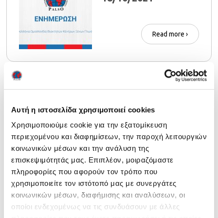
Read more ›
ECML webinar: “A
roadmap for schools
Αυτή η ιστοσελίδα χρησιμοποιεί cookies
to support the
Χρησιμοποιούμε cookie για την εξατομίκευση
περιεχομένου και διαφημίσεων, την παροχή λειτουργιών
language(s) of
κοινωνικών μέσων και την ανάλυση της
Read more ›
schooling”
επισκεψιμότητάς μας. Επιπλέον, μοιραζόμαστε
πληροφορίες που αφορούν τον τρόπο που
χρησιμοποιείτε τον ιστότοπό μας με συνεργάτες
κοινωνικών μέσων, διαφήμισης και αναλύσεων, οι
οποίοι ενδεχομένως να τις συνδυάσουν με άλλες
Ενημέρωση