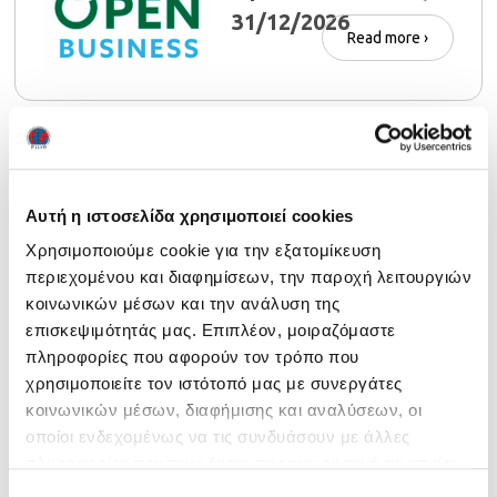
31/12/2026
Read more ›
Ανάρτηση δελτίων
συμμετοχής NOCN
Αυτή η ιστοσελίδα χρησιμοποιεί cookies
για εμπρόθεσμους
Χρησιμοποιούμε cookie για την εξατομίκευση
υποψήφιους
περιεχομένου και διαφημίσεων, την παροχή λειτουργιών
Read more ›
κοινωνικών μέσων και την ανάλυση της
επισκεψιμότητάς μας. Επιπλέον, μοιραζόμαστε
πληροφορίες που αφορούν τον τρόπο που
χρησιμοποιείτε τον ιστότοπό μας με συνεργάτες
κοινωνικών μέσων, διαφήμισης και αναλύσεων, οι
οποίοι ενδεχομένως να τις συνδυάσουν με άλλες
πληροφορίες που τους έχετε παραχωρήσει ή τις οποίες
έχουν συλλέξει σε σχέση με την από μέρους σας χρήση