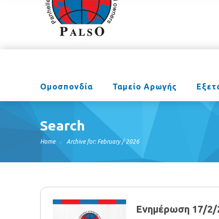
Ομοσπονδία
Ταμείο Αρωγής
Εξετ
Search
Home
Archive for: February / 2026
Ενημέρωση 17/2/