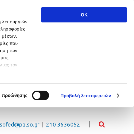
OK
ή λειτουργιών
πληροφορίες
ν μέσων,
ρίες που
ρήση των
 μας.
ντας τον
 πλοήγησης.
ς προώθησης
Προβολή λεπτομερειών
lsofed@palso.gr
|
210 3636052