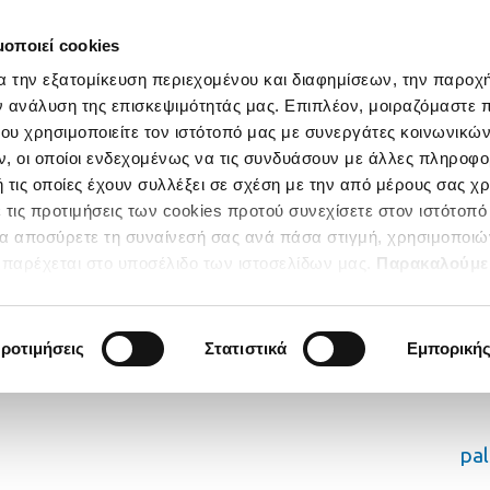
μοποιεί cookies
α την εξατομίκευση περιεχομένου και διαφημίσεων, την παροχ
ν ανάλυση της επισκεψιμότητάς μας. Επιπλέον, μοιραζόμαστε 
ου χρησιμοποιείτε τον ιστότοπό μας με συνεργάτες κοινωνικώ
, οι οποίοι ενδεχομένως να τις συνδυάσουν με άλλες πληροφο
 τις οποίες έχουν συλλέξει σε σχέση με την από μέρους σας χ
 τις προτιμήσεις των cookies προτού συνεχίσετε στον ιστότοπό
να αποσύρετε τη συναίνεσή σας ανά πάσα στιγμή, χρησιμοποιώ
παρέχεται στο υποσέλιδο των ιστοσελίδων μας.
Παρακαλούμε
κατηγορίες των Cookies για να έχετε την απόλυτη εμπειρία
ροτιμήσεις
Στατιστικά
Εμπορική
pa