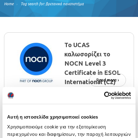
Home
Tag search for: βρετανικά πανεπιστήμα
Το UCAS
καλωσορίζει το
NOCN Level 3
Certificate in ESOL
Read more ›
International (C2)
Αυτή η ιστοσελίδα χρησιμοποιεί cookies
Χρησιμοποιούμε cookie για την εξατομίκευση
περιεχομένου και διαφημίσεων, την παροχή λειτουργιών