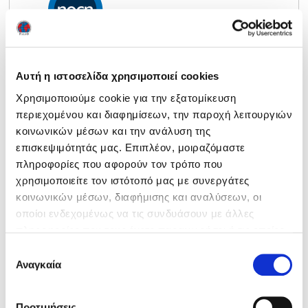
Read more ›
Αυτή η ιστοσελίδα χρησιμοποιεί cookies
Χρησιμοποιούμε cookie για την εξατομίκευση
περιεχομένου και διαφημίσεων, την παροχή λειτουργιών
κοινωνικών μέσων και την ανάλυση της
Εγκύκλιος
επισκεψιμότητάς μας. Επιπλέον, μοιραζόμαστε
εξετάσεων NOCN
πληροφορίες που αφορούν τον τρόπο που
Δεκεμβρίου 2023
χρησιμοποιείτε τον ιστότοπό μας με συνεργάτες
κοινωνικών μέσων, διαφήμισης και αναλύσεων, οι
Read more ›
οποίοι ενδεχομένως να τις συνδυάσουν με άλλες
πληροφορίες που τους έχετε παραχωρήσει ή τις οποίες
έχουν συλλέξει σε σχέση με την από μέρους σας χρήση
Επιλογή
των υπηρεσιών τους. Ρυθμίστε τις προτιμήσεις των
Αναγκαία
συγκατάθεσης
cookies προτού συνεχίσετε στον ιστότοπό μας.
Εγκύκλιος
Μπορείτε να αλλάξετε ή να αποσύρετε τη συναίνεσή
Προτιμήσεις