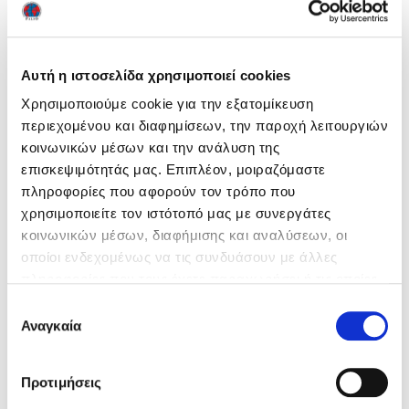
Αυτή η ιστοσελίδα χρησιμοποιεί cookies
Χρησιμοποιούμε cookie για την εξατομίκευση
περιεχομένου και διαφημίσεων, την παροχή λειτουργιών
κοινωνικών μέσων και την ανάλυση της
Ευρεση
επισκεψιμότητάς μας. Επιπλέον, μοιραζόμαστε
πληροφορίες που αφορούν τον τρόπο που
χρησιμοποιείτε τον ιστότοπό μας με συνεργάτες
κοινωνικών μέσων, διαφήμισης και αναλύσεων, οι
οποίοι ενδεχομένως να τις συνδυάσουν με άλλες
πληροφορίες που τους έχετε παραχωρήσει ή τις οποίες
Τελευταία νέα
έχουν συλλέξει σε σχέση με την από μέρους σας χρήση
Επιλογή
των υπηρεσιών τους. Ρυθμίστε τις προτιμήσεις των
Αναγκαία
συγκατάθεσης
Ενημέρωση 29/07/2026
29 July 2026
cookies προτού συνεχίσετε στον ιστότοπό μας.
Αναρτήθηκαν τα αποτελέσματα NOCN Μαΐου 2026
24
Μπορείτε να αλλάξετε ή να αποσύρετε τη συναίνεσή
Προτιμήσεις
July 2026
σας ανά πάσα στιγμή, χρησιμοποιώντας τον κατάλληλο