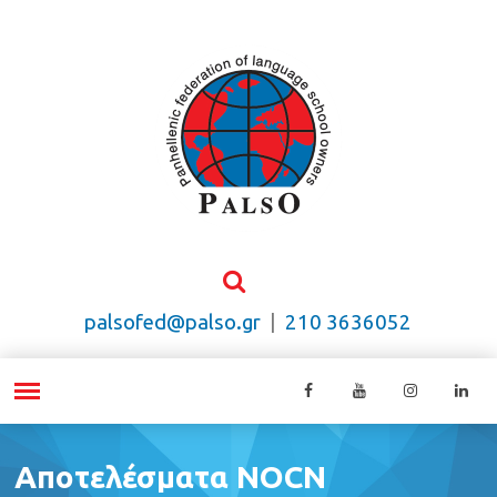
palsofed@palso.gr
|
210 3636052
Αποτελέσματα NOCN