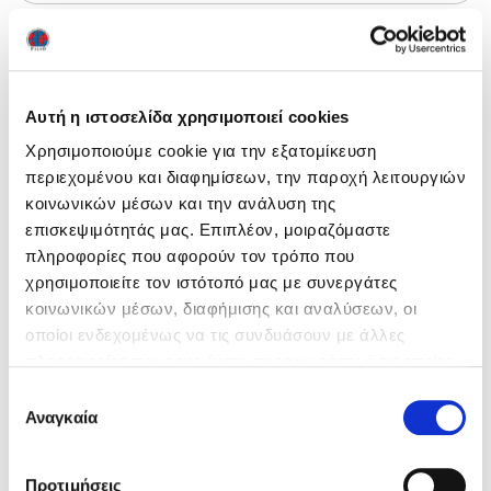
αποτελέσματα NOCN
Αυτή η ιστοσελίδα χρησιμοποιεί cookies
Χρησιμοποιούμε cookie για την εξατομίκευση
περιεχομένου και διαφημίσεων, την παροχή λειτουργιών
κοινωνικών μέσων και την ανάλυση της
επισκεψιμότητάς μας. Επιπλέον, μοιραζόμαστε
Ευρεση
πληροφορίες που αφορούν τον τρόπο που
χρησιμοποιείτε τον ιστότοπό μας με συνεργάτες
κοινωνικών μέσων, διαφήμισης και αναλύσεων, οι
οποίοι ενδεχομένως να τις συνδυάσουν με άλλες
πληροφορίες που τους έχετε παραχωρήσει ή τις οποίες
έχουν συλλέξει σε σχέση με την από μέρους σας χρήση
Επιλογή
Τελευταία νέα
των υπηρεσιών τους. Ρυθμίστε τις προτιμήσεις των
Αναγκαία
συγκατάθεσης
cookies προτού συνεχίσετε στον ιστότοπό μας.
Ενημέρωση 29/07/2026
29 July 2026
Μπορείτε να αλλάξετε ή να αποσύρετε τη συναίνεσή
Προτιμήσεις
Αναρτήθηκαν τα αποτελέσματα NOCN Μαΐου 2026
24