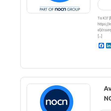
Tα ΚΞΓ 
https://
εξέταση
[...]
Fac
Αν
NO