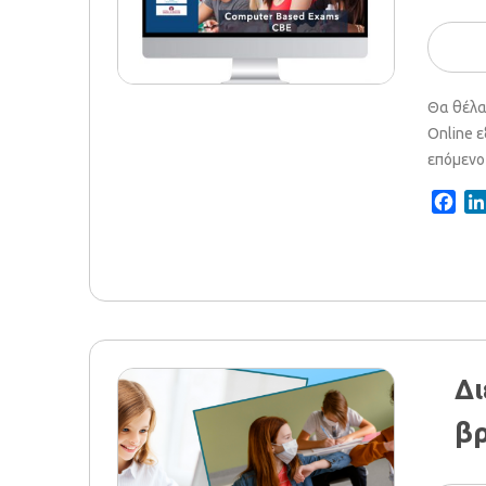
Θα θέλα
Online 
επόμενο 
Fac
Δι
βρ