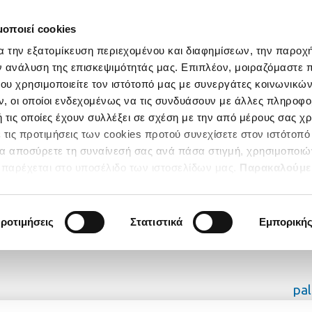
μοποιεί cookies
α την εξατομίκευση περιεχομένου και διαφημίσεων, την παροχ
ν ανάλυση της επισκεψιμότητάς μας. Επιπλέον, μοιραζόμαστε 
ου χρησιμοποιείτε τον ιστότοπό μας με συνεργάτες κοινωνικώ
, οι οποίοι ενδεχομένως να τις συνδυάσουν με άλλες πληροφο
 τις οποίες έχουν συλλέξει σε σχέση με την από μέρους σας χ
 τις προτιμήσεις των cookies προτού συνεχίσετε στον ιστότοπό
να αποσύρετε τη συναίνεσή σας ανά πάσα στιγμή, χρησιμοποιώ
παρέχεται στο υποσέλιδο των ιστοσελίδων μας.
Παρακαλούμε
κατηγορίες των Cookies για να έχετε την απόλυτη εμπειρία
ροτιμήσεις
Στατιστικά
Εμπορική
pa