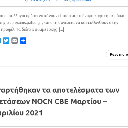
26th May 2021
LAAS
,
Ομοσπονδία
αι οι σύλλογοι πρέπει να κάνουν είσοδο με το όνομα χρήστη - κωδικό
ης στο exams.palso.gr , και στη συνέχεια να κατευθυνθούν στην
προφίλ. Τα δελτία συμμετοχής [...]
ebook
LinkedIn
Twitter
Email
Share
Read more
αρτήθηκαν τα αποτελέσματα των
ετάσεων NOCN CBE Μαρτίου –
ριλίου 2021