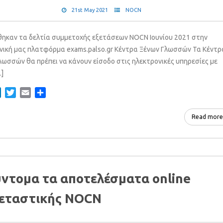
21st May 2021
NOCN
ηκαν τα δελτία συμμετοχής εξετάσεων NOCN Ιουνίου 2021 στην
νική μας πλατφόρμα exams.palso.gr Κέντρα Ξένων Γλωσσών Τα Κέντρ
λωσσών θα πρέπει να κάνουν είσοδο στις ηλεκτρονικές υπηρεσίες με
.]
ebook
LinkedIn
Twitter
Email
Share
Read more
ντομα τα αποτελέσματα online
ξεταστικής NOCN