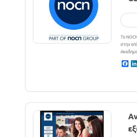
Το NOCN 
στην επ
Ακαδημαϊ
Fac
Αν
εξ