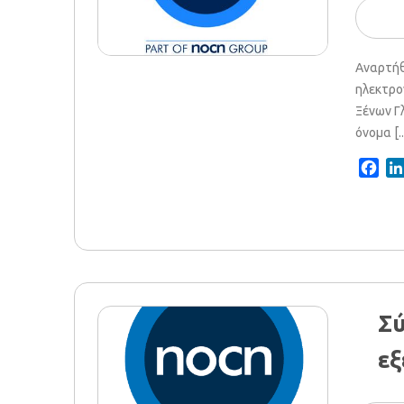
Αναρτήθ
ηλεκτρο
Ξένων Γ
όνομα [..
Fac
Σύ
ε