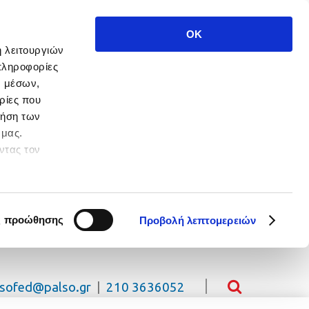
OK
ή λειτουργιών
πληροφορίες
ν μέσων,
ρίες που
ρήση των
 μας.
ντας τον
 πλοήγησης.
ς προώθησης
Προβολή λεπτομερειών
lsofed@palso.gr
|
210 3636052