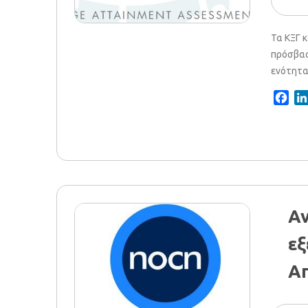
Τα ΚΞΓ κ
πρόσβασ
ενότητα 
Fac
Αν
εξ
Απ