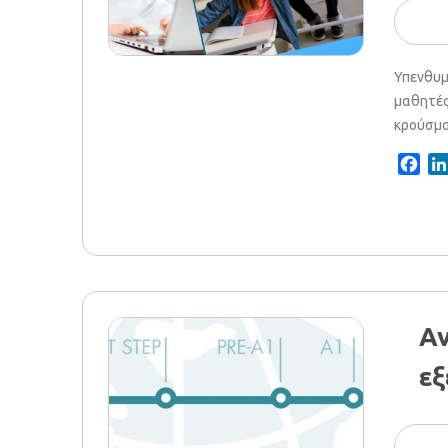
Υπενθυμ
μαθητές
κρούσματ
Fac
Αν
εξ