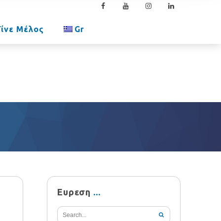
Γίνε Μέλος
Gr
Ευρεση
3