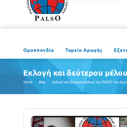
Ομοσπονδία
Ταμείο Αρωγής
Εξετ
Εκλογή και δεύτερου μέλου
Home
Blog
Εκλογή και δεύτερου μέλους της ΠΟΙΚΞΓ στα όργα