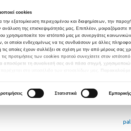
μοποιεί cookies
α την εξατομίκευση περιεχομένου και διαφημίσεων, την παροχ
ν ανάλυση της επισκεψιμότητάς μας. Επιπλέον, μοιραζόμαστε 
ου χρησιμοποιείτε τον ιστότοπό μας με συνεργάτες κοινωνικώ
, οι οποίοι ενδεχομένως να τις συνδυάσουν με άλλες πληροφο
 τις οποίες έχουν συλλέξει σε σχέση με την από μέρους σας χ
 τις προτιμήσεις των cookies προτού συνεχίσετε στον ιστότοπό
να αποσύρετε τη συναίνεσή σας ανά πάσα στιγμή, χρησιμοποιώ
παρέχεται στο υποσέλιδο των ιστοσελίδων μας.
Παρακαλούμε
κατηγορίες των Cookies για να έχετε την απόλυτη εμπειρία
ροτιμήσεις
Στατιστικά
Εμπορική
pa