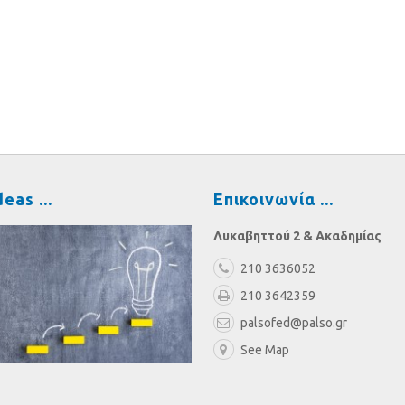
deas
Επικοινωνία
Λυκαβηττού 2 & Ακαδημίας
210 3636052
210 3642359
palsofed@palso.gr
See Map