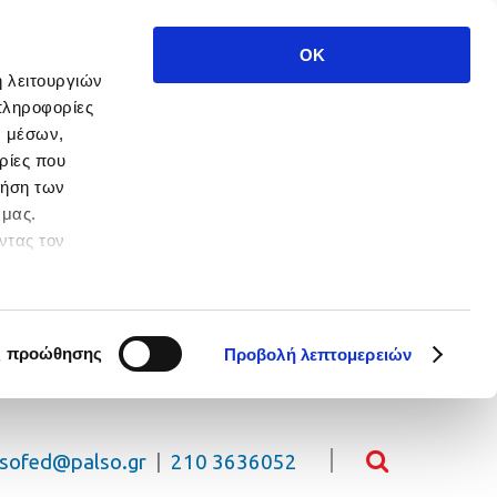
OK
ή λειτουργιών
πληροφορίες
ν μέσων,
ρίες που
ρήση των
 μας.
ντας τον
 πλοήγησης.
ς προώθησης
Προβολή λεπτομερειών
lsofed@palso.gr
|
210 3636052