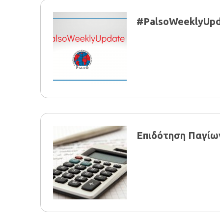
#PalsoWeeklyUpd
Επιδότηση Παγί