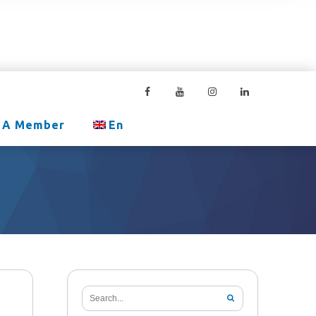
 A Member
En