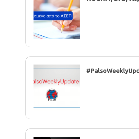
#PalsoWeeklyUpd