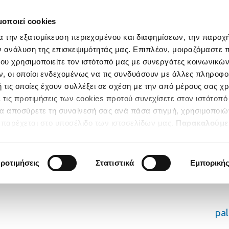
μοποιεί cookies
α την εξατομίκευση περιεχομένου και διαφημίσεων, την παροχ
ν ανάλυση της επισκεψιμότητάς μας. Επιπλέον, μοιραζόμαστε 
ου χρησιμοποιείτε τον ιστότοπό μας με συνεργάτες κοινωνικώ
, οι οποίοι ενδεχομένως να τις συνδυάσουν με άλλες πληροφο
 τις οποίες έχουν συλλέξει σε σχέση με την από μέρους σας χ
 τις προτιμήσεις των cookies προτού συνεχίσετε στον ιστότοπό
να αποσύρετε τη συναίνεσή σας ανά πάσα στιγμή, χρησιμοποιώ
παρέχεται στο υποσέλιδο των ιστοσελίδων μας.
Παρακαλούμε
κατηγορίες των Cookies για να έχετε την απόλυτη εμπειρία
ροτιμήσεις
Στατιστικά
Εμπορική
pa