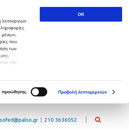
OK
ή λειτουργιών
πληροφορίες
ν μέσων,
ρίες που
ρήση των
 μας.
ντας τον
 πλοήγησης.
ς προώθησης
Προβολή λεπτομερειών
lsofed@palso.gr
|
210 3636052