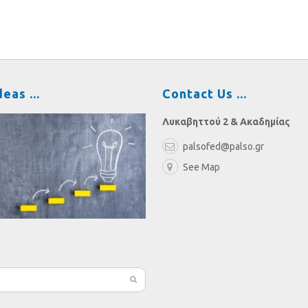
deas
Contact Us
Λυκαβηττού 2 & Ακαδημίας
palsofed@palso.gr
See Map