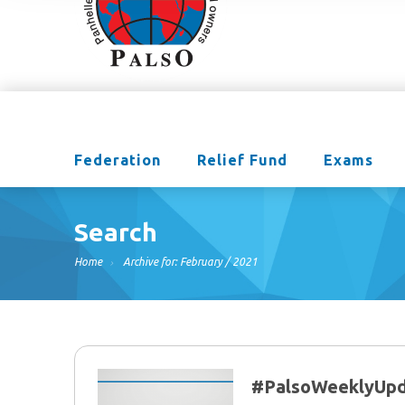
Federation
Relief Fund
Exams
Search
Home
Archive for: February / 2021
#PalsoWeeklyUpd