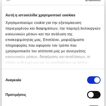
ΚΞΓ
Read more ›
Αυτή η ιστοσελίδα χρησιμοποιεί cookies
Χρησιμοποιούμε cookie για την εξατομίκευση
περιεχομένου και διαφημίσεων, την παροχή λειτουργιών
κοινωνικών μέσων και την ανάλυση της
επισκεψιμότητάς μας. Επιπλέον, μοιραζόμαστε
Εκλογή του
πληροφορίες που αφορούν τον τρόπο που
Προέδρου της
χρησιμοποιείτε τον ιστότοπό μας με συνεργάτες
κοινωνικών μέσων, διαφήμισης και αναλύσεων, οι
ΠΟΙΚΞΓ στο ΔΣ της
οποίοι ενδεχομένως να τις συνδυάσουν με άλλες
ΓΣΕΒΕΕ
πληροφορίες που τους έχετε παραχωρήσει ή τις οποίες
Read more ›
έχουν συλλέξει σε σχέση με την από μέρους σας χρήση
Επιλογή
των υπηρεσιών τους. Ρυθμίστε τις προτιμήσεις των
Αναγκαία
συγκατάθεσης
cookies προτού συνεχίσετε στον ιστότοπό μας.
Μπορείτε να αλλάξετε ή να αποσύρετε τη συναίνεσή
Προτιμήσεις
σας ανά πάσα στιγμή, χρησιμοποιώντας τον κατάλληλο
Ενημέρωση
σύνδεσμο που παρέχεται στο υποσέλιδο των