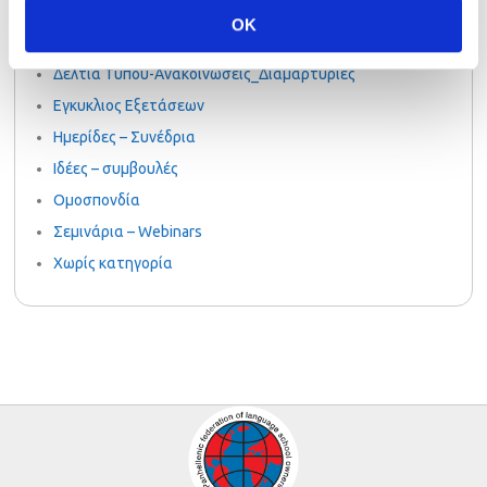
PalsoGoesGreen
OK
Uncategorized
Δελτία Τύπου-Ανακοινώσεις_Διαμαρτυρίες
Εγκυκλιος Εξετάσεων
Ημερίδες – Συνέδρια
Ιδέες – συμβουλές
Ομοσπονδία
Σεμινάρια – Webinars
Χωρίς κατηγορία