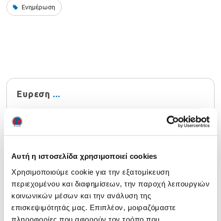
Ενημέρωση
Ευρεση
Αυτή η ιστοσελίδα χρησιμοποιεί cookies
Χρησιμοποιούμε cookie για την εξατομίκευση
Τελευταία νέα
περιεχομένου και διαφημίσεων, την παροχή λειτουργιών
Ενημέρωση 29/07/2026
29 July 2026
κοινωνικών μέσων και την ανάλυση της
επισκεψιμότητάς μας. Επιπλέον, μοιραζόμαστε
Αναρτήθηκαν τα αποτελέσματα NOCN Μαΐου 2026
24
πληροφορίες που αφορούν τον τρόπο που
July 2026