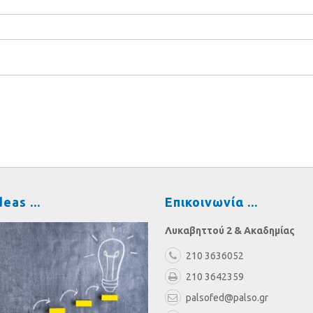
deas
Επικοινωνία
Λυκαβηττού 2 & Ακαδημίας
210 3636052
210 3642359
palsofed@palso.gr