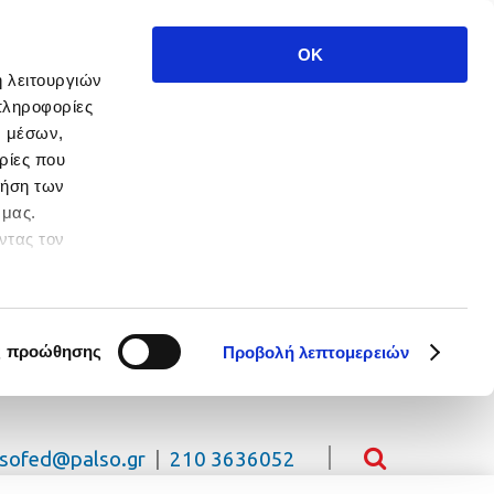
OK
ή λειτουργιών
πληροφορίες
ν μέσων,
ρίες που
ρήση των
 μας.
ντας τον
 πλοήγησης.
ς προώθησης
Προβολή λεπτομερειών
lsofed@palso.gr
|
210 3636052