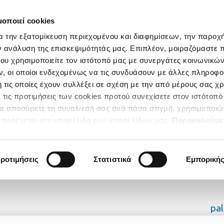
μοποιεί cookies
α την εξατομίκευση περιεχομένου και διαφημίσεων, την παροχ
ν ανάλυση της επισκεψιμότητάς μας. Επιπλέον, μοιραζόμαστε 
ου χρησιμοποιείτε τον ιστότοπό μας με συνεργάτες κοινωνικώ
, οι οποίοι ενδεχομένως να τις συνδυάσουν με άλλες πληροφο
 τις οποίες έχουν συλλέξει σε σχέση με την από μέρους σας χ
 τις προτιμήσεις των cookies προτού συνεχίσετε στον ιστότοπό
να αποσύρετε τη συναίνεσή σας ανά πάσα στιγμή, χρησιμοποιώ
παρέχεται στο υποσέλιδο των ιστοσελίδων μας.
Παρακαλούμε
κατηγορίες των Cookies για να έχετε την απόλυτη εμπειρία
ροτιμήσεις
Στατιστικά
Εμπορική
pa