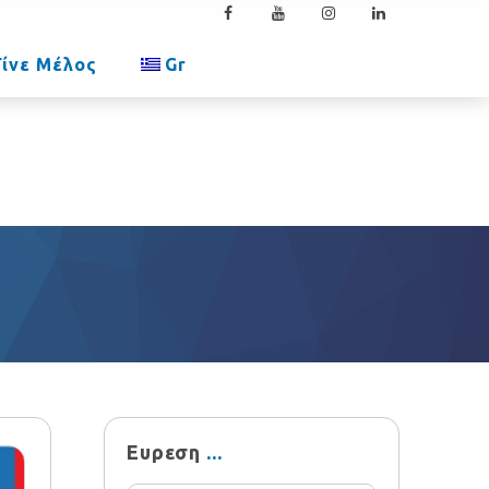
Γίνε Μέλος
Gr
Ευρεση