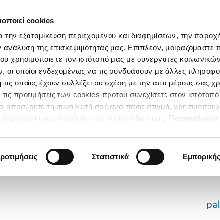
μοποιεί cookies
α την εξατομίκευση περιεχομένου και διαφημίσεων, την παροχ
ν ανάλυση της επισκεψιμότητάς μας. Επιπλέον, μοιραζόμαστε 
ου χρησιμοποιείτε τον ιστότοπό μας με συνεργάτες κοινωνικώ
, οι οποίοι ενδεχομένως να τις συνδυάσουν με άλλες πληροφο
 τις οποίες έχουν συλλέξει σε σχέση με την από μέρους σας χ
 τις προτιμήσεις των cookies προτού συνεχίσετε στον ιστότοπό
να αποσύρετε τη συναίνεσή σας ανά πάσα στιγμή, χρησιμοποιώ
παρέχεται στο υποσέλιδο των ιστοσελίδων μας.
Παρακαλούμε
κατηγορίες των Cookies για να έχετε την απόλυτη εμπειρία
ροτιμήσεις
Στατιστικά
Εμπορική
pa