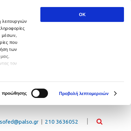
OK
ή λειτουργιών
πληροφορίες
ν μέσων,
ρίες που
ρήση των
 μας.
ντας τον
 πλοήγησης.
ς προώθησης
Προβολή λεπτομερειών
lsofed@palso.gr
|
210 3636052