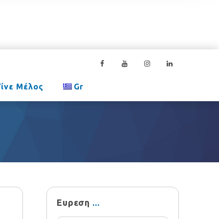
Γίνε Μέλος
Gr
Ευρεση