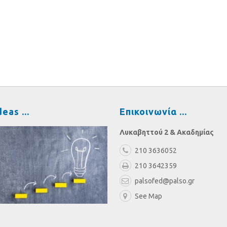
deas
Επικοινωνία
Λυκαβηττού 2 & Ακαδημίας
210 3636052
210 3642359
palsofed@palso.gr
See Map