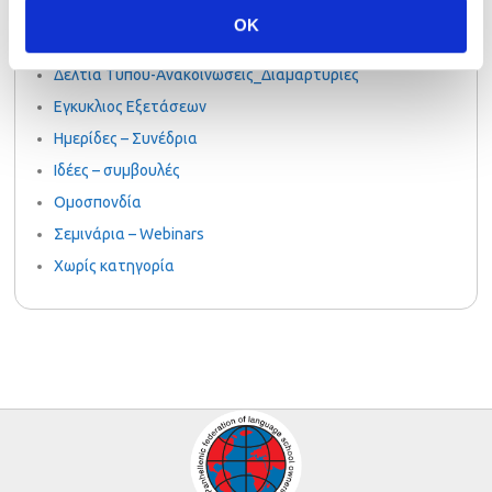
PalsoGoesGreen
OK
Uncategorized
Δελτία Τύπου-Ανακοινώσεις_Διαμαρτυρίες
Εγκυκλιος Εξετάσεων
Ημερίδες – Συνέδρια
Ιδέες – συμβουλές
Ομοσπονδία
Σεμινάρια – Webinars
Χωρίς κατηγορία