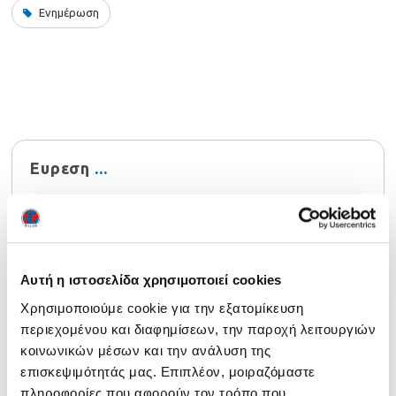
Ενημέρωση
Ευρεση
Αυτή η ιστοσελίδα χρησιμοποιεί cookies
Χρησιμοποιούμε cookie για την εξατομίκευση
Τελευταία νέα
περιεχομένου και διαφημίσεων, την παροχή λειτουργιών
Ενημέρωση 29/07/2026
29 July 2026
κοινωνικών μέσων και την ανάλυση της
επισκεψιμότητάς μας. Επιπλέον, μοιραζόμαστε
Αναρτήθηκαν τα αποτελέσματα NOCN Μαΐου 2026
24
πληροφορίες που αφορούν τον τρόπο που
July 2026