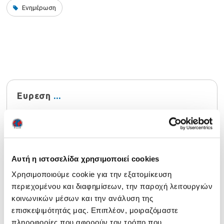
Ενημέρωση
Ευρεση
Αυτή η ιστοσελίδα χρησιμοποιεί cookies
Χρησιμοποιούμε cookie για την εξατομίκευση
Τελευταία νέα
περιεχομένου και διαφημίσεων, την παροχή λειτουργιών
Ενημέρωση 29/07/2026
29 July 2026
κοινωνικών μέσων και την ανάλυση της
επισκεψιμότητάς μας. Επιπλέον, μοιραζόμαστε
Αναρτήθηκαν τα αποτελέσματα NOCN Μαΐου 2026
24
πληροφορίες που αφορούν τον τρόπο που
July 2026