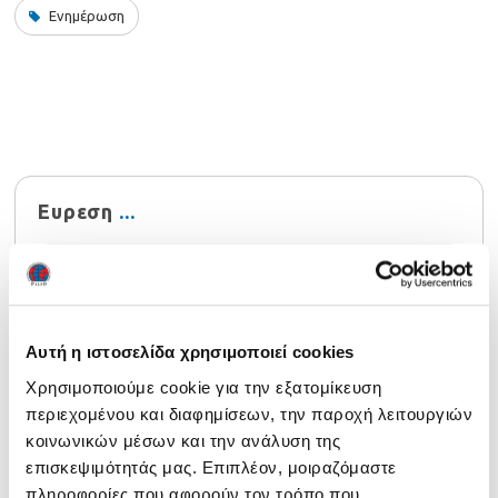
Ενημέρωση
Ευρεση
Αυτή η ιστοσελίδα χρησιμοποιεί cookies
Χρησιμοποιούμε cookie για την εξατομίκευση
Τελευταία νέα
περιεχομένου και διαφημίσεων, την παροχή λειτουργιών
Ενημέρωση 29/07/2026
29 July 2026
κοινωνικών μέσων και την ανάλυση της
επισκεψιμότητάς μας. Επιπλέον, μοιραζόμαστε
Αναρτήθηκαν τα αποτελέσματα NOCN Μαΐου 2026
24
πληροφορίες που αφορούν τον τρόπο που
July 2026