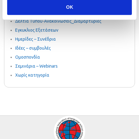
PalsoGoesGreen
OK
Uncategorized
Δελτία Τύπου-Ανακοινώσεις_Διαμαρτυρίες
Εγκυκλιος Εξετάσεων
Ημερίδες – Συνέδρια
Ιδέες – συμβουλές
Ομοσπονδία
Σεμινάρια – Webinars
Χωρίς κατηγορία