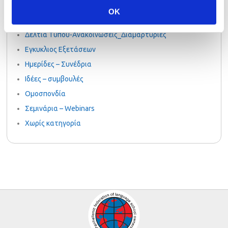
PalsoGoesGreen
OK
Uncategorized
Δελτία Τύπου-Ανακοινώσεις_Διαμαρτυρίες
Εγκυκλιος Εξετάσεων
Ημερίδες – Συνέδρια
Ιδέες – συμβουλές
Ομοσπονδία
Σεμινάρια – Webinars
Χωρίς κατηγορία