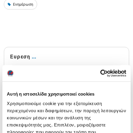
Ενημέρωση
Ευρεση
Αυτή η ιστοσελίδα χρησιμοποιεί cookies
Χρησιμοποιούμε cookie για την εξατομίκευση
Τελευταία νέα
περιεχομένου και διαφημίσεων, την παροχή λειτουργιών
Ενημέρωση 29/07/2026
29 July 2026
κοινωνικών μέσων και την ανάλυση της
επισκεψιμότητάς μας. Επιπλέον, μοιραζόμαστε
Αναρτήθηκαν τα αποτελέσματα NOCN Μαΐου 2026
24
πληροφορίες που αφορούν τον τρόπο που
July 2026