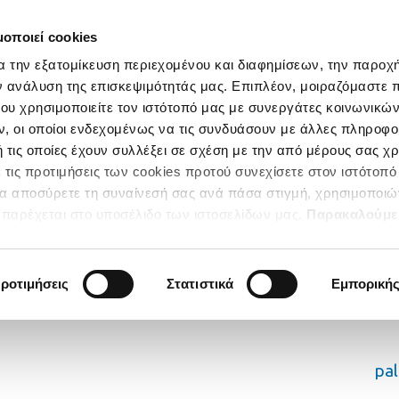
μοποιεί cookies
α την εξατομίκευση περιεχομένου και διαφημίσεων, την παροχ
ν ανάλυση της επισκεψιμότητάς μας. Επιπλέον, μοιραζόμαστε 
ου χρησιμοποιείτε τον ιστότοπό μας με συνεργάτες κοινωνικώ
, οι οποίοι ενδεχομένως να τις συνδυάσουν με άλλες πληροφο
 τις οποίες έχουν συλλέξει σε σχέση με την από μέρους σας χ
 τις προτιμήσεις των cookies προτού συνεχίσετε στον ιστότοπό
να αποσύρετε τη συναίνεσή σας ανά πάσα στιγμή, χρησιμοποιώ
παρέχεται στο υποσέλιδο των ιστοσελίδων μας.
Παρακαλούμε
κατηγορίες των Cookies για να έχετε την απόλυτη εμπειρία
ροτιμήσεις
Στατιστικά
Εμπορική
pa