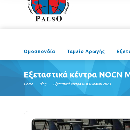
Ομοσπονδία
Ταμείο Αρωγής
Εξετ
Εξεταστικά κέντρα NOCN Μ
Home
Blog
Εξεταστικά κέντρα NOCN Μαΐου 2023