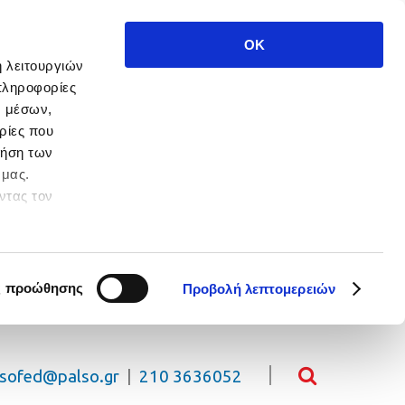
OK
ή λειτουργιών
πληροφορίες
ν μέσων,
ρίες που
ρήση των
 μας.
ντας τον
 πλοήγησης.
ς προώθησης
Προβολή λεπτομερειών
lsofed@palso.gr
|
210 3636052