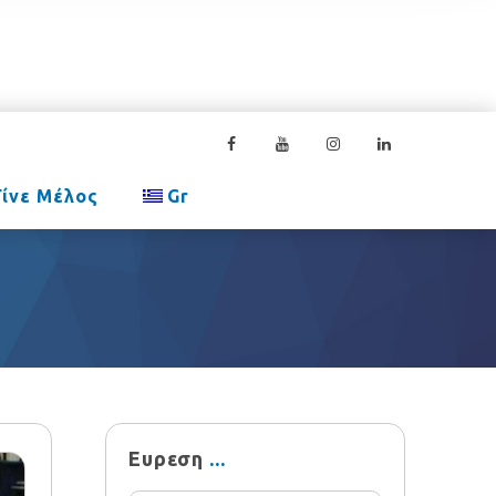
Γίνε Μέλος
Gr
Ευρεση