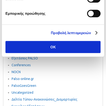
Ειδικά Μαθήματα Πανελλαδικών Εξετάσεων 2026
24
τις κατηγορίες των Cookies για να έχετε την απόλυτη
June 2026
εμπειρία πλοήγησης.
Εμπορικής προώθησης
Προβολή λεπτομερειών
Κατηγορία
LAAS
OK
Ενημέρωση
Εξετάσεις PALSO
Conferences
NOCN
Palso-online.gr
PalsoGoesGreen
Uncategorized
Δελτία Τύπου-Ανακοινώσεις_Διαμαρτυρίες