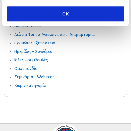
NOCN
Palso-online.gr
OK
PalsoGoesGreen
Uncategorized
Δελτία Τύπου-Ανακοινώσεις_Διαμαρτυρίες
Εγκυκλιος Εξετάσεων
Ημερίδες – Συνέδρια
Ιδέες – συμβουλές
Ομοσπονδία
Σεμινάρια – Webinars
Χωρίς κατηγορία