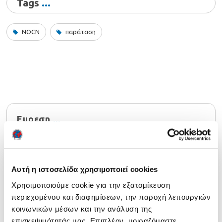
Tags
NOCN
παράταση
Ευρεση
Αυτή η ιστοσελίδα χρησιμοποιεί cookies
Χρησιμοποιούμε cookie για την εξατομίκευση
περιεχομένου και διαφημίσεων, την παροχή λειτουργιών
Τελευταία νέα
κοινωνικών μέσων και την ανάλυση της
Ενημέρωση 29/07/2026
29 July 2026
επισκεψιμότητάς μας. Επιπλέον, μοιραζόμαστε