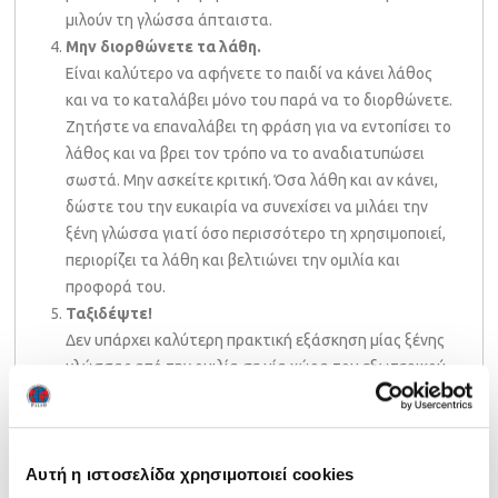
μιλούν τη γλώσσα άπταιστα.
Μην διορθώνετε τα λάθη.
Είναι καλύτερο να αφήνετε το παιδί να κάνει λάθος
και να το καταλάβει μόνο του παρά να το διορθώνετε.
Ζητήστε να επαναλάβει τη φράση για να εντοπίσει το
λάθος και να βρει τον τρόπο να το αναδιατυπώσει
σωστά. Μην ασκείτε κριτική. Όσα λάθη και αν κάνει,
δώστε του την ευκαιρία να συνεχίσει να μιλάει την
ξένη γλώσσα γιατί όσο περισσότερο τη χρησιμοποιεί,
περιορίζει τα λάθη και βελτιώνει την ομιλία και
προφορά του.
Ταξιδέψτε!
Δεν υπάρχει καλύτερη πρακτική εξάσκηση μίας ξένης
γλώσσας από την ομιλία σε μία χώρα του εξωτερικού.
Αν έχετε την οικονομική δυνατότητα δώστε την
ευκαιρία στο παιδί σας να ταξιδέψει στο εξωτερικό,
να συνομιλήσει με το λαό και να γνωρίσει το
Αυτή η ιστοσελίδα χρησιμοποιεί cookies
πολιτισμό της. Με αυτό τον τρόπο θα μάθει εις βάθος