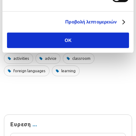
Facebook
LinkedIn
Twitter
Email
Share
Προβολή λεπτομερειών
Tags
OK
activities
advice
classroom
foreign languages
learning
Ευρεση