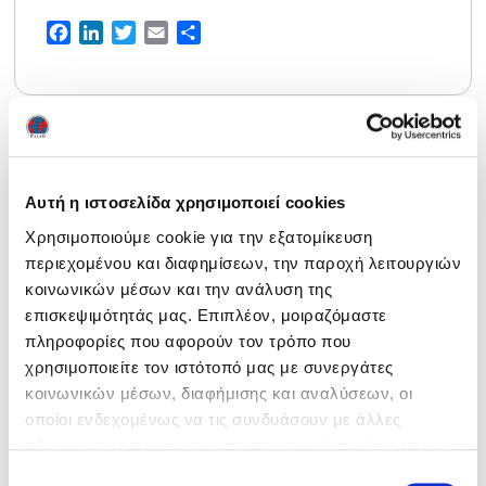
Facebook
LinkedIn
Twitter
Email
Share
Tags
Αυτή η ιστοσελίδα χρησιμοποιεί cookies
ICC
Υπουργείο Παιδείας
Χρησιμοποιούμε cookie για την εξατομίκευση
περιεχομένου και διαφημίσεων, την παροχή λειτουργιών
κοινωνικών μέσων και την ανάλυση της
επισκεψιμότητάς μας. Επιπλέον, μοιραζόμαστε
πληροφορίες που αφορούν τον τρόπο που
χρησιμοποιείτε τον ιστότοπό μας με συνεργάτες
κοινωνικών μέσων, διαφήμισης και αναλύσεων, οι
Ευρεση
οποίοι ενδεχομένως να τις συνδυάσουν με άλλες
πληροφορίες που τους έχετε παραχωρήσει ή τις οποίες
έχουν συλλέξει σε σχέση με την από μέρους σας χρήση
Επιλογή