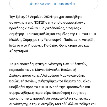
8th Apr 2024
Ομοσπονδία
Την Τρίτη, 02 Απριλίου 2024 πραγματοποιήθηκε
συνάντηση της ΠΟΙΚΞΓ στην οποία συμμετείχαν ο
πρόεδρος κ. Σόλων Ευαγγελόπουλος, ο ταμίας κ.
Δημήτρης Τρίπκος καθώς και το μέλος της Ε.Ε. του ICC κ.
Μιχάλης Χάρης με την Υφυπουργό Παιδείας κ. Λυτρίβη
Ιωάννα στο Υπουργείο Παιδείας, Θρησκευμάτων και
Αθλητισμού.
Σε μια εποικοδομητική συνάντηση των 50’ λεπτών,
παρουσία των κ. Μάνου Κόνσολα, Βουλευτή
Δωδεκανήσου και κ. Αλέξανδρου Μαρκογιαννάκη,
Βουλευτή Χανίων, συζητήθηκαν τα θέματα που είχαν
υποβληθεί προς το ΥΠΕΠΘΑ από την Ομοσπονδία και
συμφωνήθηκε η περαιτέρω διερεύνησή τους προς
υλοποίηση ενώ παράλληλα συμφωνήθηκε και εκ νέου
συνάντηση με την κ. Λυτρίβη. Μεταξύ άλλων, τέθηκε και