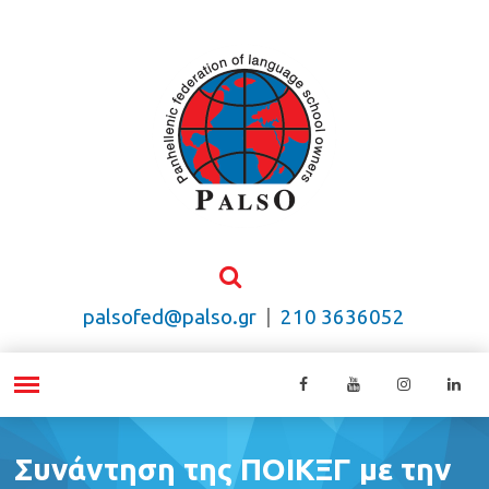
palsofed@palso.gr
|
210 3636052
Συνάντηση της ΠΟΙΚΞΓ με την