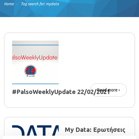
Home
Tag search for: mydata
Read more ›
#PalsoWeeklyUpdate 22/02/2021
My Data: Ερωτήσεις
και απαντήσεις