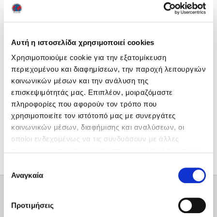
Read more ›
Αυτή η ιστοσελίδα χρησιμοποιεί cookies
Χρησιμοποιούμε cookie για την εξατομίκευση
περιεχομένου και διαφημίσεων, την παροχή λειτουργιών
κοινωνικών μέσων και την ανάλυση της
επισκεψιμότητάς μας. Επιπλέον, μοιραζόμαστε
πληροφορίες που αφορούν τον τρόπο που
χρησιμοποιείτε τον ιστότοπό μας με συνεργάτες
κοινωνικών μέσων, διαφήμισης και αναλύσεων, οι
οποίοι ενδεχομένως να τις συνδυάσουν με άλλες
πληροφορίες που τους έχετε παραχωρήσει ή τις οποίες
έχουν συλλέξει σε σχέση με την από μέρους σας χρήση
Επιλογή
των υπηρεσιών τους. Ρυθμίστε τις προτιμήσεις των
Αναγκαία
συγκατάθεσης
cookies προτού συνεχίσετε στον ιστότοπό μας.
Μπορείτε να αλλάξετε ή να αποσύρετε τη συναίνεσή
Προτιμήσεις
σας ανά πάσα στιγμή, χρησιμοποιώντας τον κατάλληλο