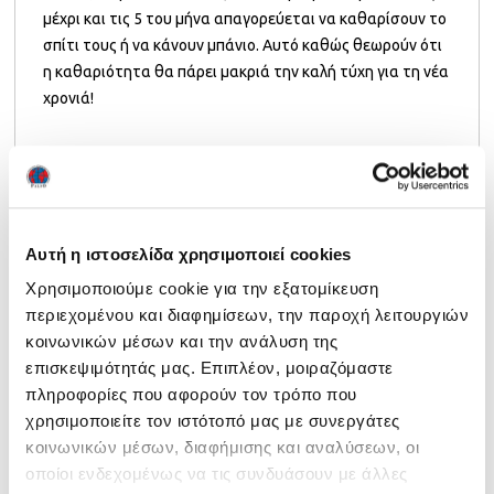
μέχρι και τις 5 του μήνα απαγορεύεται να καθαρίσουν το
σπίτι τους ή να κάνουν μπάνιο. Αυτό καθώς θεωρούν ότι
η καθαριότητα θα πάρει μακριά την καλή τύχη για τη νέα
χρονιά!
Στην Palso πιστεύουμε ότι τα χριστουγεννιάτικα έθιμα
μπορούν να αποτελέσουν ένα πολύ δημιουργικό
Αυτή η ιστοσελίδα χρησιμοποιεί cookies
αντικείμενο παιχνιδιού για τους μαθητές σας μέσα στην
Χρησιμοποιούμε cookie για την εξατομίκευση
τάξη. Επίσης, θεωρώντας ότι κάθε περίσταση είναι
περιεχομένου και διαφημίσεων, την παροχή λειτουργιών
ευκαιρία για μάθηση, σας προτείνουμε
3
κοινωνικών μέσων και την ανάλυση της
χριστουγεννιάτικα παιχνίδια για μαθητές ξένων
επισκεψιμότητάς μας. Επιπλέον, μοιραζόμαστε
γλωσσών
.
πληροφορίες που αφορούν τον τρόπο που
Η εκμάθηση της γλώσσας μέσα από το παιχνίδι είναι
χρησιμοποιείτε τον ιστότοπό μας με συνεργάτες
ακόμα πιο αποδοτική, καθώς είναι κυρίως βιωματική!
κοινωνικών μέσων, διαφήμισης και αναλύσεων, οι
οποίοι ενδεχομένως να τις συνδυάσουν με άλλες