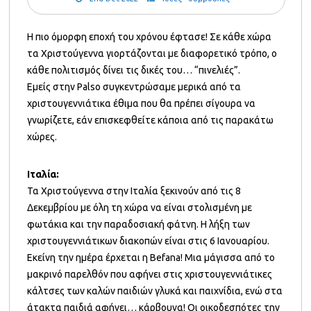
Η πιο όμορφη εποχή του χρόνου έφτασε! Σε κάθε χώρα
τα Χριστούγεννα γιορτάζονται με διαφορετικό τρόπο, ο
κάθε πολιτισμός δίνει τις δικές του… “πινελιές”.
Εμείς στην Palso συγκεντρώσαμε μερικά από τα
χριστουγεννιάτικα έθιμα που θα πρέπει σίγουρα να
γνωρίζετε, εάν επισκεφθείτε κάποια από τις παρακάτω
χώρες.
Ιταλία:
Τα Χριστούγεννα στην Ιταλία ξεκινούν από τις 8
Δεκεμβρίου με όλη τη χώρα να είναι στολισμένη με
φωτάκια και την παραδοσιακή φάτνη. Η λήξη των
χριστουγεννιάτικων διακοπών είναι στις 6 Ιανουαρίου.
Εκείνη την ημέρα έρχεται η Befana! Μια μάγισσα από το
μακρινό παρελθόν που αφήνει στις χριστουγεννιάτικες
κάλτσες των καλών παιδιών γλυκά και παιχνίδια, ενώ στα
άτακτα παιδιά αφήνει… κάρβουνα! Οι οικοδεσπότες την