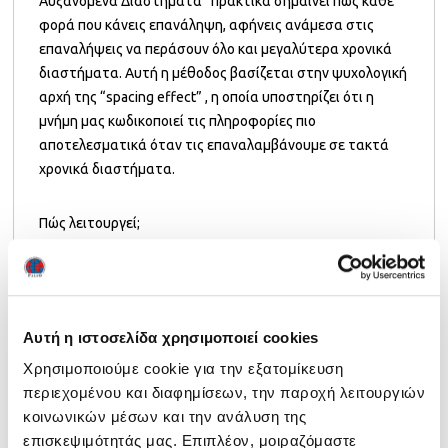
Αυξανόμενα Διαστήματα” πρακτικά σημαίνει πως κάθε
φορά που κάνεις επανάληψη, αφήνεις ανάμεσα στις
επαναλήψεις να περάσουν όλο και μεγαλύτερα χρονικά
διαστήματα. Αυτή η μέθοδος βασίζεται στην ψυχολογική
αρχή της “spacing effect” , η οποία υποστηρίζει ότι η
μνήμη μας κωδικοποιεί τις πληροφορίες πιο
αποτελεσματικά όταν τις επαναλαμβάνουμε σε τακτά
χρονικά διαστήματα.
Πώς λειτουργεί;
Αντί να επαναλαμβάνεις το vocabulary που πρέπει να
θυμάσαι πολλές φορές σε σύντομο χρονικό διάστημα
(όπως γίνεται στο “τελευταίας στιγμής” διάβασμα), το
Αυτή η ιστοσελίδα χρησιμοποιεί cookies
Spaced Repetition προτείνει την επανάληψη της ύλης σε
Χρησιμοποιούμε cookie για την εξατομίκευση
διαφορετικά και αυξανόμενα χρονικά διαστήματα. Αυτό
περιεχομένου και διαφημίσεων, την παροχή λειτουργιών
σημαίνει ότι αναθεωρείς το υλικό λίγες ώρες μετά την
κοινωνικών μέσων και την ανάλυση της
πρώτη μελέτη, στη συνέχεια μετά από μία μέρα, στη
επισκεψιμότητάς μας. Επιπλέον, μοιραζόμαστε
συνέχεια τρεις μέρες, μια εβδομάδα, κ.ο.κ.