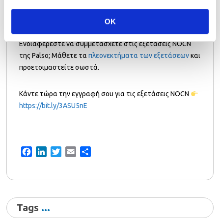
Διάβασε επίσης το σχετικό μας άρθρο με τις
5 συμβουλές
για καλύτερη προετοιμασία στις εξετάσεις
.
OK
Ενδιαφέρεστε να συμμετάσχετε στις εξετάσεις NOCN
της Palso; Μάθετε τα
πλεονεκτήματα των εξετάσεων
και
προετοιμαστείτε σωστά.
Κάντε τώρα την εγγραφή σου για τις εξετάσεις NOCN
https://bit.ly/3ASU5nE
Facebook
LinkedIn
Twitter
Email
Share
Tags