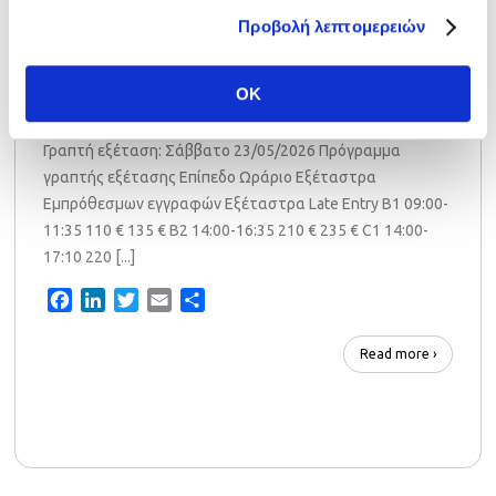
NOCN Μαΐου 2026
Προβολή λεπτομερειών
16th Jan 2026
NOCN
,
Εγκυκλιος Εξετάσεων
,
Ομοσπονδία
OK
Γραπτή εξέταση: Σάββατο 23/05/2026 Πρόγραμμα
γραπτής εξέτασης Επίπεδο Ωράριο Εξέταστρα
Εμπρόθεσμων εγγραφών Εξέταστρα Late Entry B1 09:00-
11:35 110 € 135 € B2 14:00-16:35 210 € 235 € C1 14:00-
17:10 220 [...]
Facebook
LinkedIn
Twitter
Email
Share
Read more ›