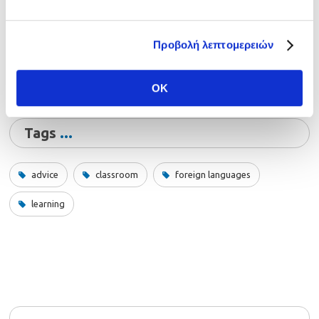
Προβολή λεπτομερειών
Facebook
LinkedIn
Twitter
Email
Share
OK
Tags
advice
classroom
foreign languages
learning