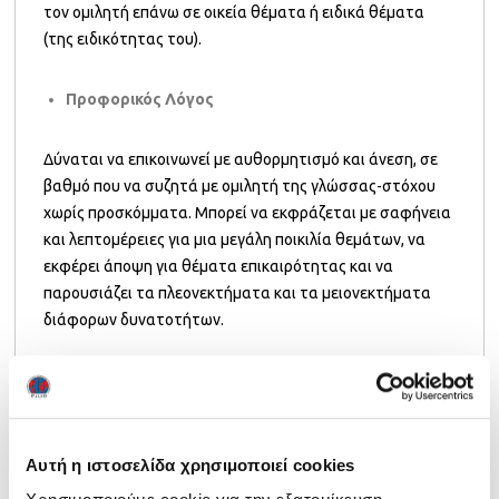
τον ομιλητή επάνω σε οικεία θέματα ή ειδικά θέματα
(της ειδικότητας του).
Προφορικός Λόγος
Δύναται να επικοινωνεί με αυθορμητισμό και άνεση, σε
βαθμό που να συζητά με ομιλητή της γλώσσας-στόχου
χωρίς προσκόμματα. Μπορεί να εκφράζεται με σαφήνεια
και λεπτομέρειες για μια μεγάλη ποικιλία θεμάτων, να
εκφέρει άποψη για θέματα επικαιρότητας και να
παρουσιάζει τα πλεονεκτήματα και τα μειονεκτήματα
διάφορων δυνατοτήτων.
Επομένως, με βάση τα παραπάνω μπορούμε εύκολα να
καταλάβουμε και ποια είναι η αξία των τεσσάρων
επιμέρους ενοτήτων που υπάρχουν σε κάθε πιστοποίηση
ξένης γλώσσας: Παραγωγή Γραπτού λόγου
(Writing)
,
Αυτή η ιστοσελίδα χρησιμοποιεί cookies
Παραγωγή Προφορικού λόγου
(Speaking)
, Ακουστική