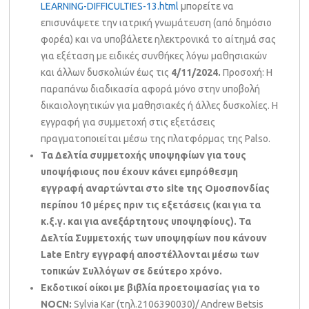
LEARNING-DIFFICULTIES-13.html
μπορείτε να
επισυνάψετε την ιατρική γνωμάτευση (από δημόσιο
φορέα) και να υποβάλετε ηλεκτρονικά το αίτημά σας
για εξέταση με ειδικές συνθήκες λόγω μαθησιακών
και άλλων δυσκολιών έως τις
4/11/2024.
Προσοχή: Η
παραπάνω διαδικασία αφορά μόνο στην υποβολή
δικαιολογητικών για μαθησιακές ή άλλες δυσκολίες. Η
εγγραφή για συμμετοχή στις εξετάσεις
πραγματοποιείται μέσω της πλατφόρμας της Palso.
Τ
α Δελτία συμμετοχής υποψηφίων για τους
υποψήφιους που έχουν κάνει εμπρόθεσμη
εγγραφή αναρτώνται στο site της Ομοσπονδίας
περίπου 10 μέρες πριν τις εξετάσεις (και για τα
κ.ξ.γ. και για ανεξάρτητους υποψηφίους). Τα
Δελτία Συμμετοχής των υποψηφίων που κάνουν
Late
Entry
εγγραφή αποστέλλονται μέσω των
τοπικών Συλλόγων σε δεύτερο χρόνο.
Εκδοτικοί οίκοι με βιβλία προετοιμασίας για το
NOCN:
Sylvia Kar (τηλ.2106390030)/ Andrew Betsis