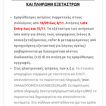
ΚΑΙ ΠΛΗΡΩΜΗ ΕΞΕΤΑΣΤΡΩΝ
Εμπρόθεσμες αιτήσεις συμμετοχής στους
συλλόγους από
16/09 έως 4/11.
Αιτήσεις
Late
Entry
έως και 15/11
.
Τα εξέταστρα των αιτήσεων
late
entry
για όλους τους υποψήφιους (νέους &
επανεξεταζόμενους-
refer
& μεταφερόμενους από
προηγούμενη εξεταστική για λόγους υγείας)
επιβαρύνονται με διαχειριστικό κόστος
διαδικασίας (+25 €) σε σχέση με τις εμπρόθεσμες
εγγραφές.
Στις ηλεκτρονικές αιτήσεις των κ.ξ.γ.
τα στοιχεία
υποψηφίων σύμφωνα με ταυτότητα και ΕΛΟΤ,
επισυνάπτονται τα παραστατικά πληρωμής (
συν.
ΟΜΑΔΟΠΟΙΗΣΗ ΚΑΤΑΘΕΣΕΩΝ.pdf). Σε περίπτωση
online πληρωμής (πιστωτική/χρεωστική κάρτα/IRIS) το
παραστατικό δημιουργείται και επισυνάπτεται
αυτόματα. Στο σύλλογο αποστέλλονται (με τον τρόπο