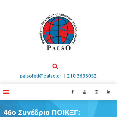
palsofed@palso.gr
|
210 3636052
46ο Συνέδριο ΠΟΙΚΞΓ: