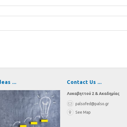
deas
Contact Us
Λυκαβηττού 2 & Ακαδημίας
palsofed@palso.gr
See Map