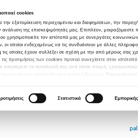
μοποιεί cookies
α την εξατομίκευση περιεχομένου και διαφημίσεων, την παροχ
ν ανάλυση της επισκεψιμότητάς μας. Επιπλέον, μοιραζόμαστε 
ου χρησιμοποιείτε τον ιστότοπό μας με συνεργάτες κοινωνικώ
, οι οποίοι ενδεχομένως να τις συνδυάσουν με άλλες πληροφο
 τις οποίες έχουν συλλέξει σε σχέση με την από μέρους σας χ
 τις προτιμήσεις των cookies προτού συνεχίσετε στον ιστότοπό
να αποσύρετε τη συναίνεσή σας ανά πάσα στιγμή, χρησιμοποιώ
παρέχεται στο υποσέλιδο των ιστοσελίδων μας.
Παρακαλούμε
κατηγορίες των Cookies για να έχετε την απόλυτη εμπειρία
ροτιμήσεις
Στατιστικά
Εμπορική
pa