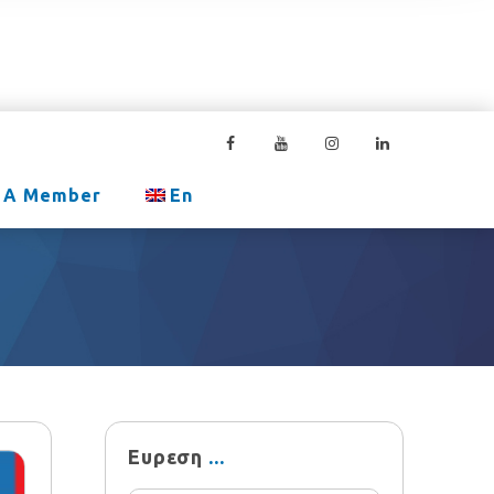
 A Member
En
Ευρεση