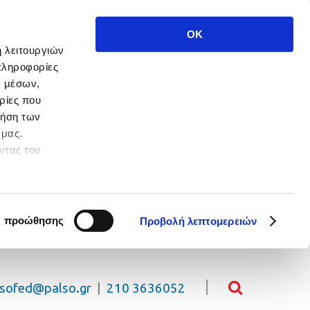
OK
ή λειτουργιών
πληροφορίες
ν μέσων,
ρίες που
ρήση των
 μας.
ντας τον
 πλοήγησης.
ς προώθησης
Προβολή λεπτομερειών
lsofed@palso.gr
|
210 3636052