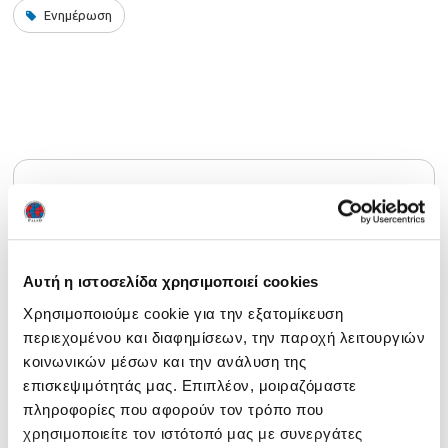
Ενημέρωση
Ευρεση
Αυτή η ιστοσελίδα χρησιμοποιεί cookies
Χρησιμοποιούμε cookie για την εξατομίκευση
περιεχομένου και διαφημίσεων, την παροχή λειτουργιών
Τελευταία νέα
κοινωνικών μέσων και την ανάλυση της
επισκεψιμότητάς μας. Επιπλέον, μοιραζόμαστε
Ενημέρωση 29/07/2026
29 July 2026
πληροφορίες που αφορούν τον τρόπο που
Αναρτήθηκαν τα αποτελέσματα NOCN Μαΐου 2026
24
χρησιμοποιείτε τον ιστότοπό μας με συνεργάτες
July 2026