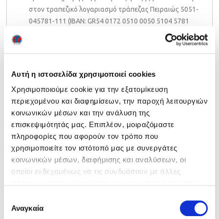
στον τραπεζικό λογαριασμό τράπεζας Πειραιώς 5051-
045781-111 (IBAN: GR54 0172 0510 0050 5104 5781
111).
Κατά την κατάθεση των εξετάστρων να
γραφτεί οπωσδήποτε όνομα καταθέτη (του
ιδιοκτήτη κ.ξ.γ. ή για ανεξάρτητους υποψήφιους
το όνομα υποψηφίου) και στην αιτιολογία
Αυτή η ιστοσελίδα χρησιμοποιεί cookies
οπωσδήποτε ΕΞΕΤΑΣΤΡΑ LAAS + Νομός, π.χ.
Χρησιμοποιούμε cookie για την εξατομίκευση
ΕΞΕΤΑΣΤΡΑ LAAS – ΒΟΙΩΤΙΑ.
περιεχομένου και διαφημίσεων, την παροχή λειτουργιών
κοινωνικών μέσων και την ανάλυση της
Θέματα εξετάσεων (past papers), τις προδιαγραφές
επισκεψιμότητάς μας. Επιπλέον, μοιραζόμαστε
των επιπέδων (syllabus) καθώς και περισσότερες
πληροφορίες που αφορούν τον τρόπο που
πληροφορίες για τις εξετάσεις μπορείτε να βρείτε
σε
χρησιμοποιείτε τον ιστότοπό μας με συνεργάτες
αυτό το σύνδεσμο.
κοινωνικών μέσων, διαφήμισης και αναλύσεων, οι
οποίοι ενδεχομένως να τις συνδυάσουν με άλλες
πληροφορίες που τους έχετε παραχωρήσει ή τις οποίες
έχουν συλλέξει σε σχέση με την από μέρους σας χρήση
Επιλογή
Facebook
LinkedIn
Twitter
Email
Share
των υπηρεσιών τους. Ρυθμίστε τις προτιμήσεις των
Αναγκαία
συγκατάθεσης
cookies προτού συνεχίσετε στον ιστότοπό μας.